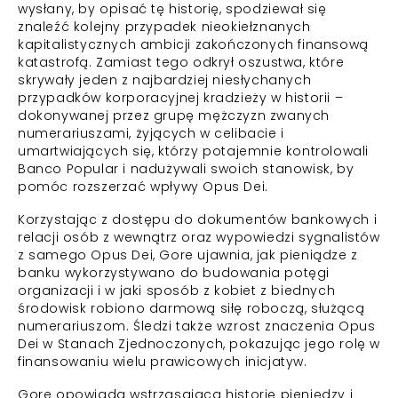
wysłany, by opisać tę historię, spodziewał się
znaleźć kolejny przypadek nieokiełznanych
kapitalistycznych ambicji zakończonych finansową
katastrofą. Zamiast tego odkrył oszustwa, które
skrywały jeden z najbardziej niesłychanych
przypadków korporacyjnej kradzieży w historii –
dokonywanej przez grupę mężczyzn zwanych
numerariuszami, żyjących w celibacie i
umartwiających się, którzy potajemnie kontrolowali
Banco Popular i nadużywali swoich stanowisk, by
pomóc rozszerzać wpływy Opus Dei.
Korzystając z dostępu do dokumentów bankowych i
relacji osób z wewnątrz oraz wypowiedzi sygnalistów
z samego Opus Dei, Gore ujawnia, jak pieniądze z
banku wykorzystywano do budowania potęgi
organizacji i w jaki sposób z kobiet z biednych
środowisk robiono darmową siłę roboczą, służącą
numerariuszom. Śledzi także wzrost znaczenia Opus
Dei w Stanach Zjednoczonych, pokazując jego rolę w
finansowaniu wielu prawicowych inicjatyw.
Gore opowiada wstrząsającą historię pieniędzy i