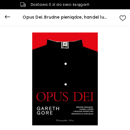
Dostawa 0 zł do sieci księgarń
Opus Dei. Brudne pieniądze, handel ludźmi i skrajnie prawicowa organizacja kościelna (e-book)