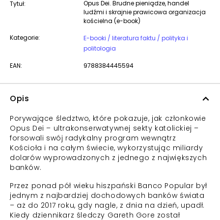
Opus Dei. Brudne pieniądze, handel
Tytuł:
ludźmi i skrajnie prawicowa organizacja
kościelna (e-book)
Kategorie:
E-booki / literatura faktu / polityka i
politologia
EAN:
9788384445594
Opis
Porywające śledztwo, które pokazuje, jak członkowie
Opus Dei – ultrakonserwatywnej sekty katolickiej –
forsowali swój radykalny program wewnątrz
Kościoła i na całym świecie, wykorzystując miliardy
dolarów wyprowadzonych z jednego z największych
banków.
Przez ponad pół wieku hiszpański Banco Popular był
jednym z najbardziej dochodowych banków świata
– aż do 2017 roku, gdy nagle, z dnia na dzień, upadł.
Kiedy dziennikarz śledczy Gareth Gore został