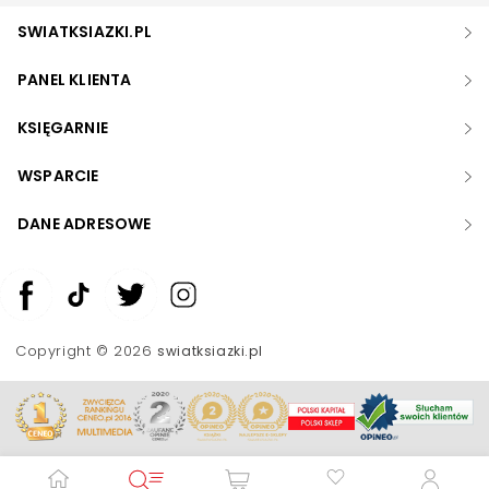
SWIATKSIAZKI.PL
PANEL KLIENTA
KSIĘGARNIE
WSPARCIE
DANE ADRESOWE
Zwiększ rozmiar czcionki
Zmniejsz rozmiar czcionki
Copyright © 2026
swiatksiazki.pl
Odwróć kolory
Skala szarości
Pomoc w czytaniu