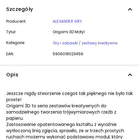
Szczegóły
Producent:
ALEXANDER GRY
Tytuł:
Origami 3D Motyl
Kategorie:
Gry i zabawki / zestawy kreatywne
EAN:
5906018023459
Opis
Jeszcze nigdy stworzenie czegoś tak pięknego nie było tak
proste!
Origami 3D to seria zestawów kreatywnych do
samodzielnego tworzenia trójwymiarowych rzeźb z
papieru.
Zastosowanie opatentowanego kształtu z wyraźnie
wytłoczoną linią zgięcia, sprawiło, że w trzech prostych
ruchach możemy wykonać podstawowy moduł, który