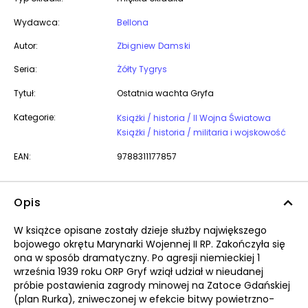
Wydawca:
Bellona
Autor:
Zbigniew Damski
Seria:
Żółty Tygrys
Tytuł:
Ostatnia wachta Gryfa
Kategorie:
Książki / historia / II Wojna Światowa
Książki / historia / militaria i wojskowość
EAN:
9788311177857
Opis
W książce opisane zostały dzieje służby największego
bojowego okrętu Marynarki Wojennej II RP. Zakończyła się
ona w sposób dramatyczny. Po agresji niemieckiej 1
września 1939 roku ORP Gryf wziął udział w nieudanej
próbie postawienia zagrody minowej na Zatoce Gdańskiej
(plan Rurka), zniweczonej w efekcie bitwy powietrzno-