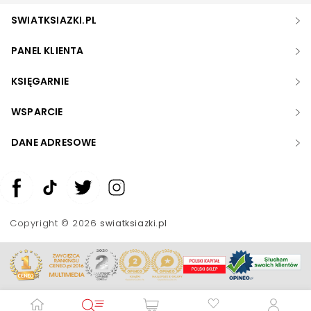
SWIATKSIAZKI.PL
PANEL KLIENTA
KSIĘGARNIE
WSPARCIE
DANE ADRESOWE
Zwiększ rozmiar czcionki
Zmniejsz rozmiar czcionki
Copyright © 2026
swiatksiazki.pl
Odwróć kolory
Skala szarości
Pomoc w czytaniu