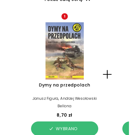
1
Dymy na przedpolach
U
,
Janusz Figura
Andrzej Wesołowski
Bellona
8,70 zł
WYBRANO