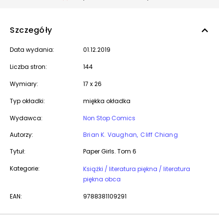
Szczegóły
Data wydania:
01.12.2019
Liczba stron:
144
Wymiary:
17 x 26
Typ okładki:
miękka okładka
Wydawca:
Non Stop Comics
Autorzy:
Brian K. Vaughan
Cliff Chiang
Tytuł:
Paper Girls. Tom 6
Kategorie:
Książki / literatura piękna / literatura
piękna obca
EAN:
9788381109291