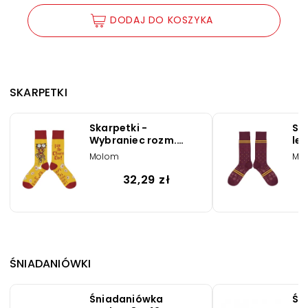
DODAJ DO KOSZYKA
SKARPETKI
Skarpetki -
Sk
Wybraniec rozm.
le
42/46
Molom
Mo
32,29 zł
ŚNIADANIÓWKI
Śniadaniówka
Śn