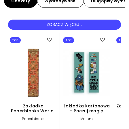
Gadżety
Wydrapywanki
Długopisy wyma
ZOBACZ WIĘCEJ
GADŻETY
TOP
TOP
TOP
Zakładka
Zakładka kartonowa
Zakł
Paperblanks War of
- Poczuj magię
- E
the Roses
książek
Paperblanks
Molom