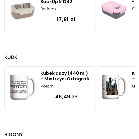
BackUp 8 D42
- P
Derform
ST-
17,81 zł
KUBKI
Kubek duży (440 ml)
Ku
– Mistrzyni Ortografii
– K
cz
Molom
Mo
46,49 zł
BIDONY