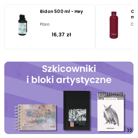
Bidon 500 ml - Hey
Co
me
Bo
Paso
Coo
(Z
16,37 zł
Zwiększ rozmiar czcionki
Zmniejsz rozmiar czcionki
Odwróć kolory
Skala szarości