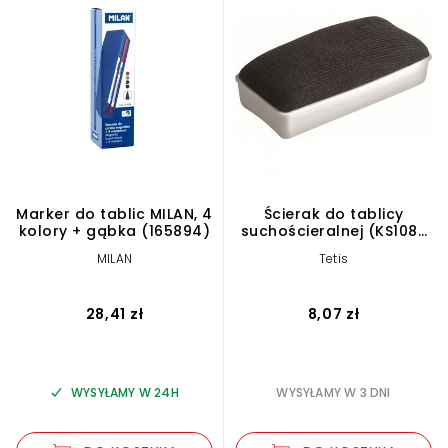
Marker do tablic MILAN, 4
Ścierak do tablicy
kolory + gąbka (165894)
suchościeralnej (KS108-
T)
MILAN
Tetis
28,41 zł
8,07 zł
WYSYŁAMY W 24H
WYSYŁAMY W 3 DNI