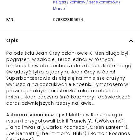
Książki / komiksy / serie komiksów /
Marvel
EAN:
9788328196674
Opis
Po odejściu Jean Grey członkowie X-Men długo byli
pogrążeni w żałobie. Teraz jednak w różnych
częściach świata dochodzi do zdarzeń, które mogą
świadczyć tylko o jednym: Jean Grey wróciła!
Superbohaterowie dzielą się na mniejsze drużyny i
wyruszają na poszukiwanie Phoenix. Tymczasem w
prowincjonalnym miasteczku młoda kobieta o
imieniu Jean zaczyna śnić koszmary i doświadczać
coraz dziwniejszych rzeczy na jawie…
Autorem scenariusza jest Matthew Rosenberg, a
rysunki przygotowali Leinil Francis Yu („Wolverine”,
„Tajna inwazja”), Carlos Pacheco („Green Lantern”),
Joe Bennett („The Immortal Hulk”) i Ramon Rosanas
(„Ant-Man”).