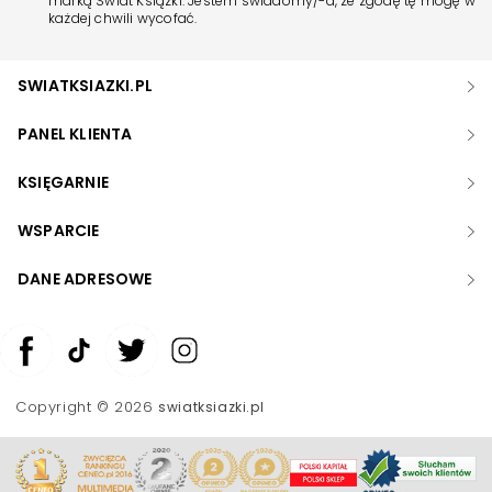
marką Świat Książki. Jestem świadomy/-a, że zgodę tę mogę w
każdej chwili wycofać.
SWIATKSIAZKI.PL
PANEL KLIENTA
KSIĘGARNIE
WSPARCIE
DANE ADRESOWE
Zwiększ rozmiar czcionki
Zmniejsz rozmiar czcionki
Copyright © 2026
swiatksiazki.pl
Odwróć kolory
Skala szarości