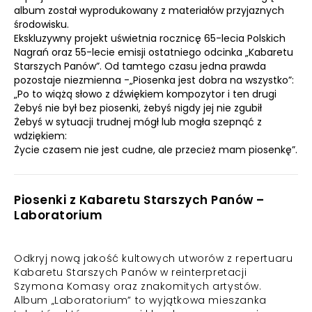
album został wyprodukowany z materiałów przyjaznych
środowisku.
Ekskluzywny projekt uświetnia rocznicę 65-lecia Polskich
Nagrań oraz 55-lecie emisji ostatniego odcinka „Kabaretu
Starszych Panów”. Od tamtego czasu jedna prawda
pozostaje niezmienna -„Piosenka jest dobra na wszystko”:
„Po to wiążą słowo z dźwiękiem kompozytor i ten drugi
Żebyś nie był bez piosenki, żebyś nigdy jej nie zgubił
Żebyś w sytuacji trudnej mógł lub mogła szepnąć z
wdziękiem:
Życie czasem nie jest cudne, ale przecież mam piosenkę”.
Piosenki z Kabaretu Starszych Panów –
Laboratorium
Odkryj nową jakość kultowych utworów z repertuaru
Kabaretu Starszych Panów w reinterpretacji
Szymona Komasy oraz znakomitych artystów.
Album „Laboratorium” to wyjątkowa mieszanka