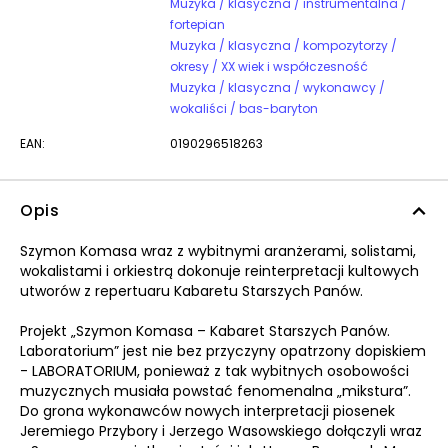
Muzyka / klasyczna / instrumentalna /
fortepian
Muzyka / klasyczna / kompozytorzy /
okresy / XX wiek i współczesność
Muzyka / klasyczna / wykonawcy /
wokaliści / bas-baryton
EAN:
0190296518263
Opis
Szymon Komasa wraz z wybitnymi aranżerami, solistami,
wokalistami i orkiestrą dokonuje reinterpretacji kultowych
utworów z repertuaru Kabaretu Starszych Panów.
Projekt „Szymon Komasa – Kabaret Starszych Panów.
Laboratorium” jest nie bez przyczyny opatrzony dopiskiem
- LABORATORIUM, ponieważ z tak wybitnych osobowości
muzycznych musiała powstać fenomenalna „mikstura”.
Do grona wykonawców nowych interpretacji piosenek
Jeremiego Przybory i Jerzego Wasowskiego dołączyli wraz