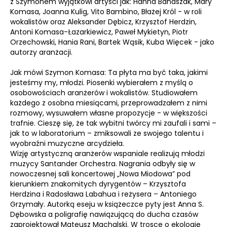
z Szymonem wyjątkowi artyści jak: Hanna Banaszak, Mary
Komasa, Joanna Kulig, Vito Bambino, Błażej Król - w roli
wokalistów oraz Aleksander Dębicz, Krzysztof Herdzin,
Antoni Komasa-Łazarkiewicz, Paweł Mykietyn, Piotr
Orzechowski, Hania Rani, Bartek Wąsik, Kuba Więcek - jako
autorzy aranżacji.
Jak mówi Szymon Komasa: Ta płyta ma być taka, jakimi
jesteśmy my, młodzi. Piosenki wybierałem z myślą o
osobowościach aranżerów i wokalistów. Studiowałem
każdego z osobna miesiącami, przeprowadzałem z nimi
rozmowy, wysuwałem własne propozycje - w większości
trafnie. Cieszę się, że tak wybitni twórcy mi zaufali i sami –
jak to w laboratorium – zmiksowali ze swojego talentu i
wyobraźni muzyczne arcydzieła.
Wizję artystyczną aranżerów wspaniale realizują młodzi
muzycy Santander Orchestra. Nagrania odbyły się w
nowoczesnej sali koncertowej „Nowa Miodowa” pod
kierunkiem znakomitych dyrygentów – Krzysztofa
Herdzina i Radosława Labahua i reżysera – Antoniego
Grzymały. Autorką eseju w książeczce pyty jest Anna S.
Dębowska a poligrafię nawiązującą do ducha czasów
zaprojektował Mateusz Machalski. W trosce o ekologię