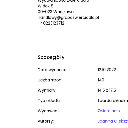
Wydawnictwo Zwierciadło
Widok 8
00-023 Warszawa
handlowy@grupazwierciadlo.pl
+48223123712
Szczegóły
Data wydania:
12.10.2022
Liczba stron:
140
Wymiary:
14.5 x 17.5
Typ okładki:
twarda okładka
Wydawca:
Zwierciadło
Autorzy:
Joanna Oleksz