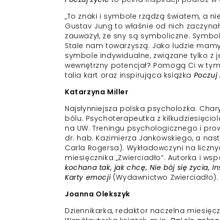
„To znaki i symbole rządzą światem, a nie
Gustav Jung to właśnie od nich zaczynał 
zauważył, że sny są symboliczne. Symbo
Stale nam towarzyszą. Jako ludzie mamy
symbole indywidualne, związane tylko z je
wewnętrzny potencjał? Pomogą Ci w tym K
talia kart oraz inspirująca książka
Poczuj 
Katarzyna Miller
Najsłynniejsza polska psycholożka. Cha
bólu. Psychoterapeutka z kilkudziesięciol
na UW. Treningu psychologicznego i prow
dr. hab. Kazimierza Jankowskiego, a nast
Carla Rogersa). Wykładowczyni na liczny
miesięcznika „Zwierciadło”. Autorka i ws
kochana tak, jak chcę, Nie bój się życia, 
Karty emocji
(Wydawnictwo Zwierciadło).
Joanna Olekszyk
Dziennikarka, redaktor naczelna miesięcz