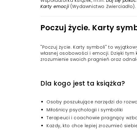
Współautorka książek, m.in.
Daj się pokoc
Karty emocji
(Wydawnictwo Zwierciadło).
Poczuj życie. Karty symb
"Poczuj życie. Karty symboli" to wyjątk
własnej osobowości i emocji. Dzięki tym
zrozumienie swoich pragnień oraz odnale
Dla kogo jest ta książka?
Osoby poszukujące narzędzi do rozwo
Miłośnicy psychologii i symboliki
Terapeuci i coachowie pragnący wzb
Każdy, kto chce lepiej zrozumieć siebi