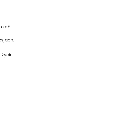
umieć
ksjach.
życiu.