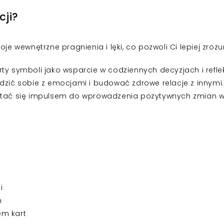
cji?
je wewnętrzne pragnienia i lęki, co pozwoli Ci lepiej zroz
ty symboli jako wsparcie w codziennych decyzjach i refle
adzić sobie z emocjami i budować zdrowe relacje z innymi.
tać się impulsem do wprowadzenia pozytywnych zmian w 
i
h
em kart