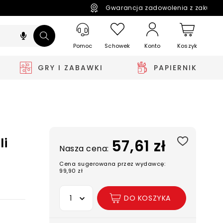
Gwarancja zadowolenia z zakupó
Pomoc
Schowek
Koszyk
Konto
GRY I ZABAWKI
PAPIERNIK
li
57,61 zł
Nasza cena:
Cena sugerowana przez wydawcę:
99,90 zł
Wybierz opcję
DO KOSZYKA