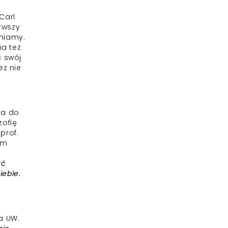
Carl
rwszy
amiamy.
a też
ć swój
ez nie
ra do
zofię
prof.
ym
yć
iebie.
a UW.