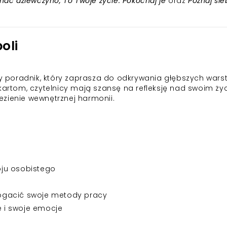
hać dziewczyno, To Twoje życie. Pokochaj je
oraz
Poznaj sie
oli
owy poradnik, który zaprasza do odkrywania głębszych wars
 kartom, czytelnicy mają szansę na refleksję nad swoim ży
zienie wewnętrznej harmonii.
ju osobistego
ogacić swoje metody pracy
e i swoje emocje