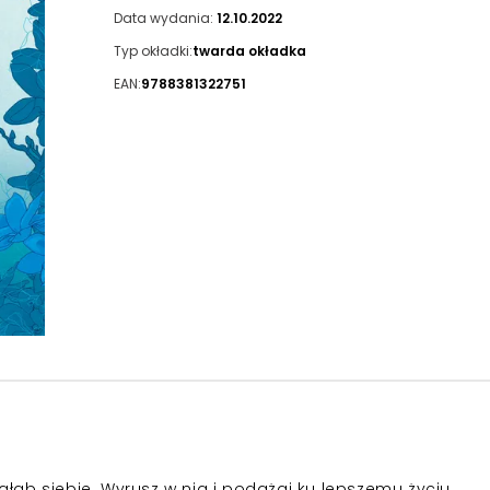
Data wydania:
12.10.2022
Typ okładki:
twarda okładka
EAN:
9788381322751
głąb siebie. Wyrusz w nią i podążaj ku lepszemu życiu.