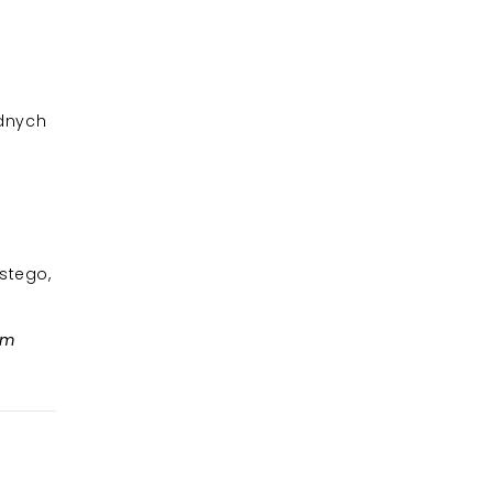
udnych
stego,
tm