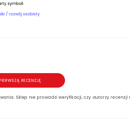
arty symboli
Książki / poradniki / rozwój osobisty
PIERWSZĄ RECENZJĘ
nia. Sklep nie prowadzi weryfikacji, czy autorzy recenzji 