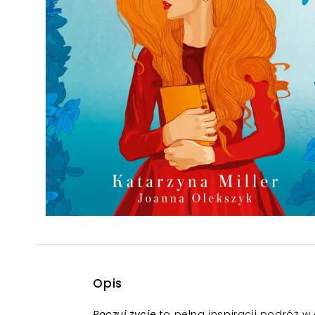
Powiększony kursor
Pomoc w czytaniu
Podkreślenie linków
Opis
Poczuj życie
to pełna inspiracji podróż w 