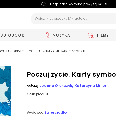
Bezpłatna wysyłka powyżej 149 zł
AUDIOBOOKI
MUZYKA
FILMY
WÓJ OSOBISTY
POCZUJ ŻYCIE. KARTY SYMBOLI
Poczuj życie. Karty symbo
Joanna Olekszyk
Katarzyna Miller
Autorzy:
Oceń produkt
Zwierciadło
Wydawca: