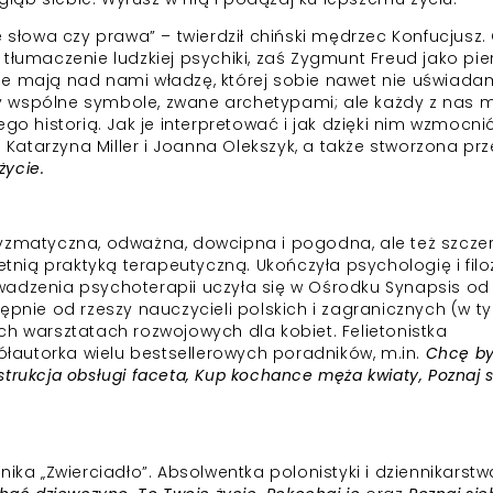
 słowa czy prawa” – twierdził chiński mędrzec Konfucjusz. 
tłumaczenie ludzkiej psychiki, zaś Zygmunt Freud jako pie
le mają nad nami władzę, której sobie nawet nie uświad
 wspólne symbole, zwane archetypami; ale każdy z nas m
go historią. Jak je interpretować i jak dzięki nim wzmocni
atarzyna Miller i Joanna Olekszyk, a także stworzona prz
życie.
ryzmatyczna, odważna, dowcipna i pogodna, ale też szcze
etnią praktyką terapeutyczną. Ukończyła psychologię i filo
adzenia psychoterapii uczyła się w Ośrodku Synapsis od 
ępnie od rzeszy nauczycieli polskich i zagranicznych (w t
ch warsztatach rozwojowych dla kobiet. Felietonistka
półautorka wielu bestsellerowych poradników, m.in.
Chcę b
Instrukcja obsługi faceta, Kup kochance męża kwiaty, Poznaj s
nika „Zwierciadło”. Absolwentka polonistyki i dziennikarstw