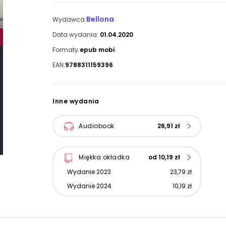
Bellona
Wydawca:
Data wydania:
01.04.2020
Formaty:
epub mobi
EAN:
9788311159396
Inne wydania
Audiobook
26,91 zł
Miękka okładka
od 10,19 zł
Wydanie 2023
23,79 zł
Wydanie 2024
10,19 zł