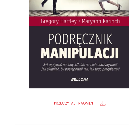
Powiększony kursor
Pomoc w czytaniu
Podkreślenie linków
PRZECZYTAJ FRAGMENT