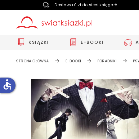
Dostawa 0 zł do sieci księgarń
KSIĄŻKI
E-BOOKI
STRONA GŁÓWNA
E-BOOKI
PORADNIKI
PS
accessible
Zwiększ rozmiar czcionki
Zmniejsz rozmiar czcionki
Odwróć kolory
Skala szarości