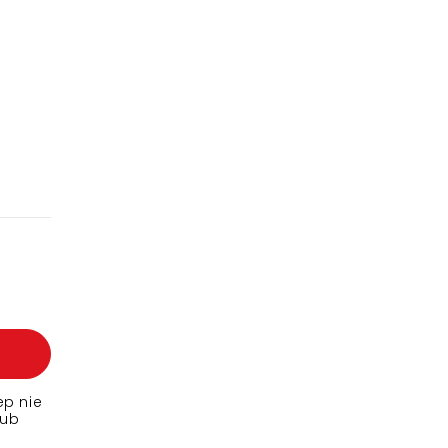
ep nie
lub