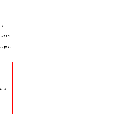
h
wo
rwsza
e
, jest
dla