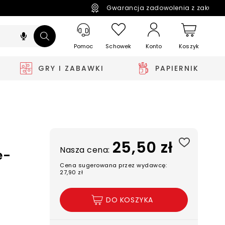
Gwarancja zadowolenia z zakupó
Pomoc
Schowek
Koszyk
Konto
GRY I ZABAWKI
PAPIERNIK
25,50 zł
Nasza cena:
e-
Cena sugerowana przez wydawcę:
27,90 zł
DO KOSZYKA