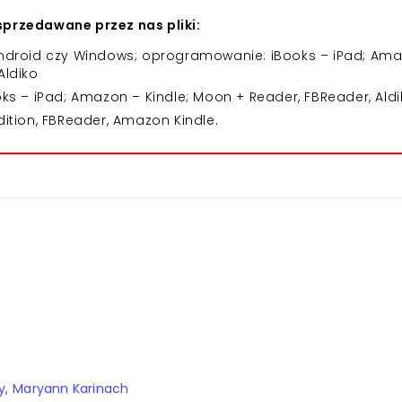
przedawane przez nas pliki:
 Android czy Windows; oprogramowanie: iBooks – iPad; Am
Aldiko
 – iPad; Amazon – Kindle; Moon + Reader, FBReader, Aldi
dition, FBReader, Amazon Kindle.
y
Maryann Karinach