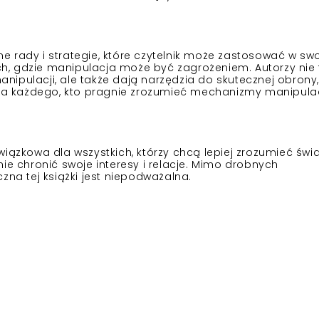
e rady i strategie, które czytelnik może zastosować w sw
ach, gdzie manipulacja może być zagrożeniem. Autorzy nie 
ipulacji, ale także dają narzędzia do skutecznej obrony
dla każdego, kto pragnie zrozumieć mechanizmy manipulacj
iązkowa dla wszystkich, którzy chcą lepiej zrozumieć świa
ie chronić swoje interesy i relacje. Mimo drobnych
zna tej książki jest niepodważalna.