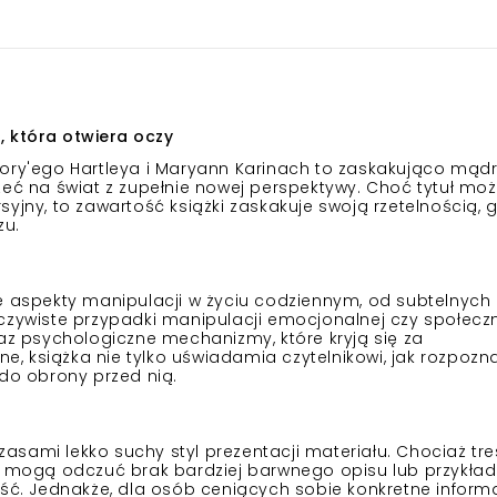
, która otwiera oczy
ory'ego Hartleya i Maryann Karinach to zaskakująco mądr
zeć na świat z zupełnie nowej perspektywy. Choć tytuł mo
yjny, to zawartość książki zaskakuje swoją rzetelnością, g
zu.
e aspekty manipulacji w życiu codziennym, od subtelnych
czywiste przypadki manipulacji emocjonalnej czy społeczn
raz psychologiczne mechanizmy, które kryją się za
, książka nie tylko uświadamia czytelnikowi, jak rozpoz
 do obrony przed nią.
czasami lekko suchy styl prezentacji materiału. Chociaż tre
cy mogą odczuć brak bardziej barwnego opisu lub przykład
eść. Jednakże, dla osób ceniących sobie konkretne informa