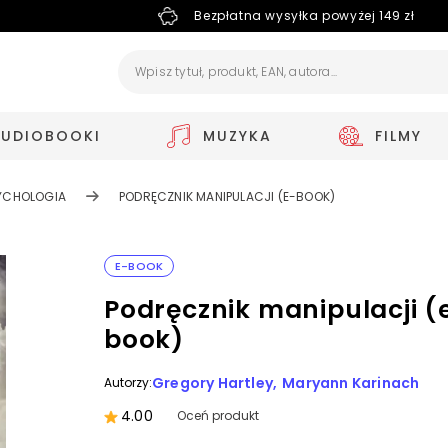
Bezpłatna wysyłka powyżej 149 zł
AUDIOBOOKI
MUZYKA
FILMY
YCHOLOGIA
PODRĘCZNIK MANIPULACJI (E-BOOK)
E-BOOK
Podręcznik manipulacji (
book)
Gregory Hartley
Maryann Karinach
Autorzy:
4.00
Oceń produkt