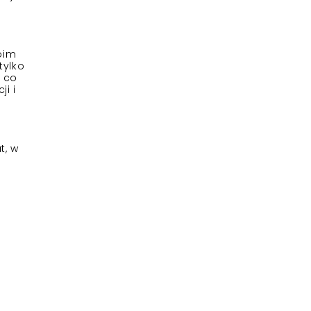
oim
tylko
, co
i i
t, w