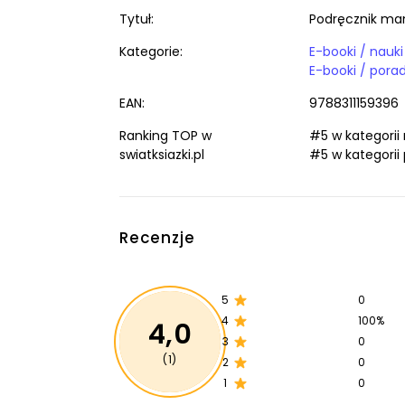
Tytuł:
Podręcznik man
Kategorie:
EAN:
9788311159396
Ranking TOP w
#5 w kategorii
swiatksiazki.pl
#5 w kategorii 
Recenzje
5
0
4
100%
4,0
3
0
(1)
2
0
1
0