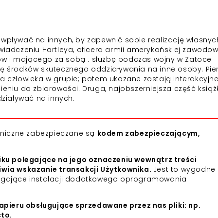
 wpływać na innych, by zapewnić sobie realizację własnyc
świadczeniu Hartleya, oficera armii amerykańskiej zawodo
ów i mającego za sobą . służbę podczas wojny w Zatoce
amę środków skutecznego oddziaływania na inne osoby. Pie
ia człowieka w grupie; potem ukazane zostają interakcyjn
u do zbiorowości. Druga, najobszerniejsza część książki
ziaływać na innych.
roniczne zabezpieczane są
kodem zabezpieczającym,
iku polegające na jego oznaczeniu wewnątrz treści
iwia wskazanie transakcji Użytkownika.
Jest to wygodne 
agające instalacji dodatkowego oprogramowania
apieru obsługujące sprzedawane przez nas pliki: np.
cto.