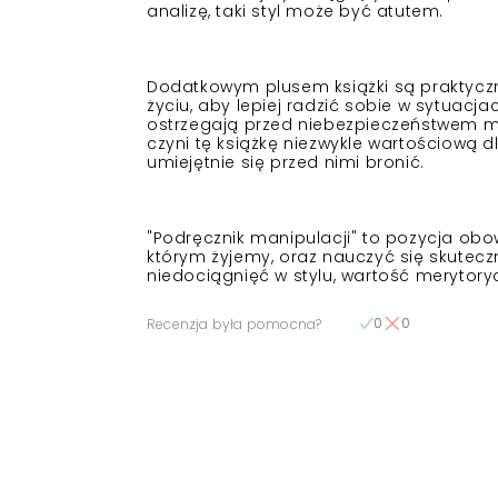
analizę, taki styl może być atutem.
Dodatkowym plusem książki są praktyczn
życiu, aby lepiej radzić sobie w sytuacj
ostrzegają przed niebezpieczeństwem man
czyni tę książkę niezwykle wartościową 
umiejętnie się przed nimi bronić.
"Podręcznik manipulacji" to pozycja obow
którym żyjemy, oraz nauczyć się skuteczn
niedociągnięć w stylu, wartość merytoryc
0
0
Recenzja była pomocna?