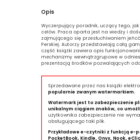
Opis
Wyczerpujący poradnik, uczący tego, jak
celów. Praca oparta jest na wiedzy i do
zajmującego się przesłuchiwaniem jeńc
Perskiej. Autorzy przedstawiają całą g
część książki zawiera opis funkcjonowan
mechanizmy wewnątrzgrupowe w odniesieni
prezentacją środków pozwalających odd
Sprzedawane przez nas książki elekt
popularnie zwanym watermarkiem.
Watermark jest to zabezpieczenie pl
unikalnym ciągiem znaków, co umożl
użytkownika zabezpieczenie nie wym
obsługującego taki plik.
Przykładowe e-czytniki z funkcją e-p
PocketBook, Kindle, Onyx, Nook, eCli