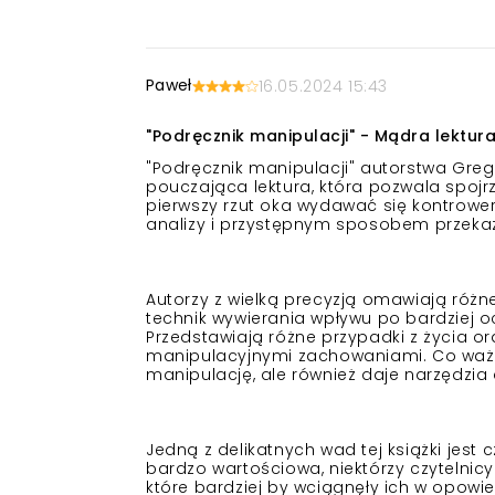
Paweł
16.05.2024 15:43
"Podręcznik manipulacji" - Mądra lektura
"Podręcznik manipulacji" autorstwa Greg
pouczająca lektura, która pozwala spojr
pierwszy rzut oka wydawać się kontrowers
analizy i przystępnym sposobem przeka
Autorzy z wielką precyzją omawiają różn
technik wywierania wpływu po bardziej o
Przedstawiają różne przypadki z życia o
manipulacyjnymi zachowaniami. Co ważne
manipulację, ale również daje narzędzia
Jedną z delikatnych wad tej książki jest 
bardzo wartościowa, niektórzy czytelni
które bardziej by wciągnęły ich w opowi