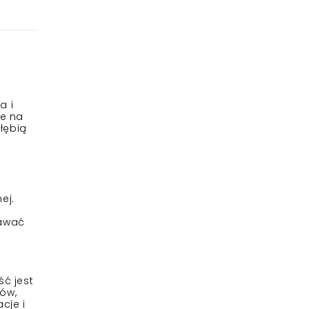
a i
że na
łębią
ej.
nawać
ść jest
ów,
cje i