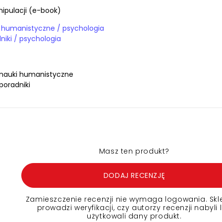
ipulacji (e-book)
E-booki / nauki humanistyczne / psychologia
E-booki / poradniki / psychologia
 nauki humanistyczne
poradniki
Masz ten produkt?
DODAJ RECENZJĘ
Zamieszczenie recenzji nie wymaga logowania. Skl
prowadzi weryfikacji, czy autorzy recenzji nabyli 
użytkowali dany produkt.