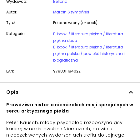
Wydawca:
Bellona
Autor:
Marcin Szymański
Tytuł:
Polarne wrony (e-book)
Kategorie:
E-booki / literatura piękna / literatura
piękna obca
E-booki / literatura piękna / literatura
piękna polska / powieść historyczna i
biograficzna
EAN:
9788311184022
Opis
Prawdziwa historia niemieckich misji specjalnych w
sercu arktycznego piekła
Peter Bausch, młody psycholog rozpoczynający
karierę w nazistowskich Niemczech, po wielu
nieoczekiwanych wydarzeniach trafia do tajnego