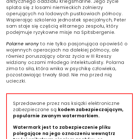
arktycznego oddziału Kriegsmarine. Jego życie
splata się z losami niemieckich żołnierzy
operujących na lodowych pustkowiach północy.
Wspierając szkolenia jednostek specjalnych, Peter
sam staje się częścią elitarnego zespołu, który
podejmuje ryzykowne misje na Spitsbergenie.
Polarne wrony
to nie tylko pasjonująca opowieść o
wojennych operacjach na dalekiej północy, ale
również poruszający obraz życia w III Rzeszy
widziany oczami młodego intelektualisty. Polarna
zima to siła, która wnika w psychikę człowieka,
pozostawiając trwały ślad. Nie ma przed nią
ucieczki.
Sprzedawane przez nas książki elektroniczne
zabezpieczane są
kodem zabezpieczającym,
popularnie zwanym watermarkiem.
Watermark jest to zabezpieczenie pliku
polegające na jego oznaczeniu wewnątrz