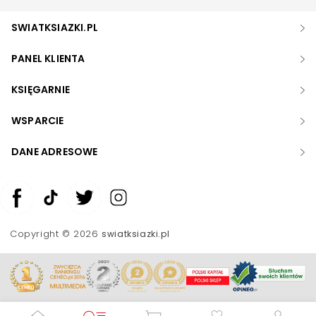
SWIATKSIAZKI.PL
PANEL KLIENTA
KSIĘGARNIE
WSPARCIE
DANE ADRESOWE
Zwiększ rozmiar czcionki
Zmniejsz rozmiar czcionki
Copyright © 2026
swiatksiazki.pl
Odwróć kolory
Skala szarości
Pomoc w czytaniu