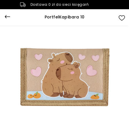
Dostawa 0 zł do sieci księgarń
PortfelKapibara 10