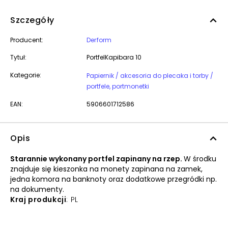
Szczegóły
Producent:
Derform
Tytuł:
PortfelKapibara 10
Kategorie:
Papiernik / akcesoria do plecaka i torby /
portfele, portmonetki
EAN:
5906601712586
Opis
Starannie wykonany portfel zapinany na rzep.
W środku
znajduje się kieszonka na monety zapinana na zamek,
jedna komora na banknoty oraz dodatkowe przegródki np.
na dokumenty.
Kraj produkcji
: PL