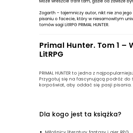
Może wreszcie trafił tam, gdzie od zawsze był
Zogarth – tajemniczy autor, nikt nie zna jego
pisaniu o facecie, który w niesamowitym uniwe
tomów sagi LitRPG PRIMAL HUNTER.
Primal Hunter. Tom 1 –
LitRPG
PRIMAL HUNTER to jedna z najpopularniejsz
Przygotuj się na fascynującą podróż do 
korpoświat, aby oddać się pasji pisania.
Dla kogo jest ta książka?
Miłośnicy literatury fantasy i gier RPG