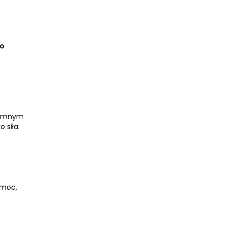
do
gromnym
 siła.
emoc,