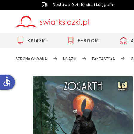
Dostawa 0 zł do sieci księgarń
KSIĄŻKI
E-BOOKI
STRONA GŁÓWNA
KSIĄŻKI
FANTASTYKA
G
accessible
Zwiększ rozmiar czcionki
Zmniejsz rozmiar czcionki
Odwróć kolory
Skala szarości