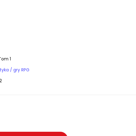
 Tom 1
Książki / fantastyka / gry RPG
2