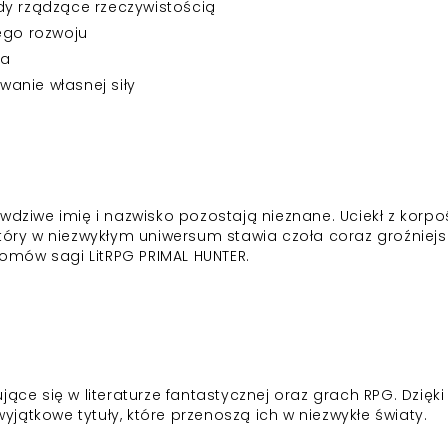
dy rządzące rzeczywistością
ego rozwoju
ia
anie własnej siły
wdziwe imię i nazwisko pozostają nieznane. Uciekł z korpo
który w niezwykłym uniwersum stawia czoła coraz groźniej
 tomów sagi LitRPG PRIMAL HUNTER.
ące się w literaturze fantastycznej oraz grach RPG. Dzięki 
jątkowe tytuły, które przenoszą ich w niezwykłe światy.