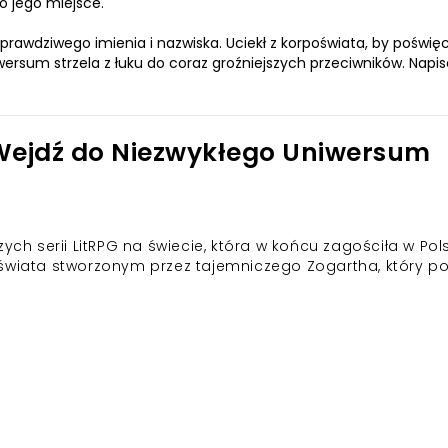
o jego miejsce.
 prawdziwego imienia i nazwiska. Uciekł z korpoświata, by poświęc
rsum strzela z łuku do coraz groźniejszych przeciwników. Napisa
 Wejdź do Niezwykłego Uniwersum
ych serii LitRPG na świecie, która w końcu zagościła w Pol
świata stworzonym przez tajemniczego Zogartha, który po