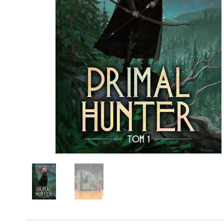
Powiększony kursor
Pomoc w czytaniu
Podkreślenie linków