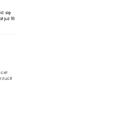
ić się
ł już 16
sce!
rzucił