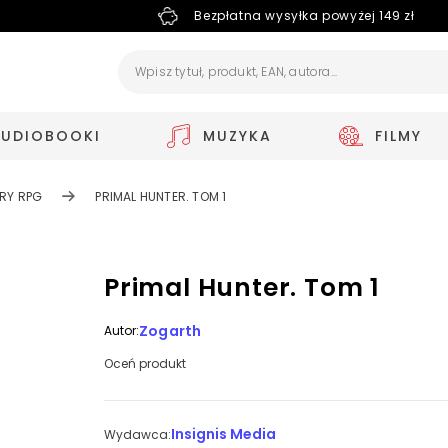
Bezpłatna wysyłka powyżej 149 zł
AUDIOBOOKI
MUZYKA
FILMY
RY RPG
PRIMAL HUNTER. TOM 1
Primal Hunter. Tom 1
Zogarth
Autor:
Oceń produkt
Insignis Media
Wydawca: