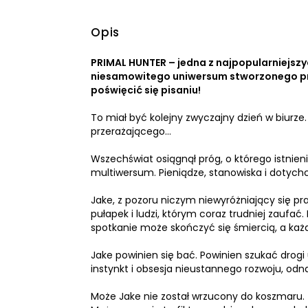
Opis
PRIMAL HUNTER – jedna z najpopularniejszyc
niesamowitego uniwersum stworzonego prz
poświęcić się pisaniu!
To miał być kolejny zwyczajny dzień w biurze.
przerażającego…
Wszechświat osiągnął próg, o którego istnien
multiwersum. Pieniądze, stanowiska i dotychcz
Jake, z pozoru niczym niewyróżniający się pr
pułapek i ludzi, którym coraz trudniej zaufać
spotkanie może skończyć się śmiercią, a każ
Jake powinien się bać. Powinien szukać drog
instynkt i obsesja nieustannego rozwoju, odnaj
Może Jake nie został wrzucony do koszmaru.