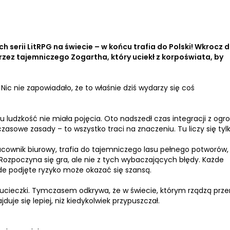
h serii LitRPG na świecie – w końcu trafia do Polski! Wkrocz 
ez tajemniczego Zogartha, który uciekł z korpoświata, by
 Nic nie zapowiadało, że to właśnie dziś wydarzy się coś
iu ludzkość nie miała pojęcia. Oto nadszedł czas integracji z o
asowe zasady – to wszystko traci na znaczeniu. Tu liczy się tylko
acownik biurowy, trafia do tajemniczego lasu pełnego potworów,
. Rozpoczyna się gra, ale nie z tych wybaczających błędy. Każde
de podjęte ryzyko może okazać się szansą.
i ucieczki. Tymczasem odkrywa, że w świecie, którym rządzą prz
duje się lepiej, niż kiedykolwiek przypuszczał.