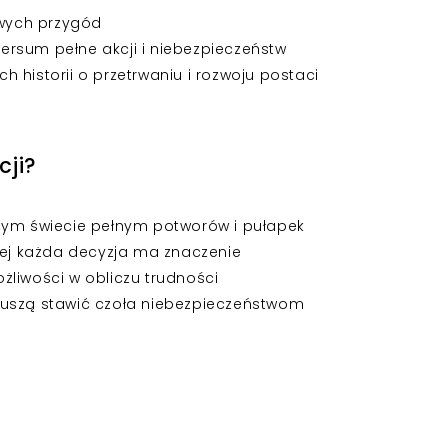
owych przygód
rsum pełne akcji i niebezpieczeństw
 historii o przetrwaniu i rozwoju postaci
cji?
ącym świecie pełnym potworów i pułapek
órej każda decyzja ma znaczenie
żliwości w obliczu trudności
muszą stawić czoła niebezpieczeństwom