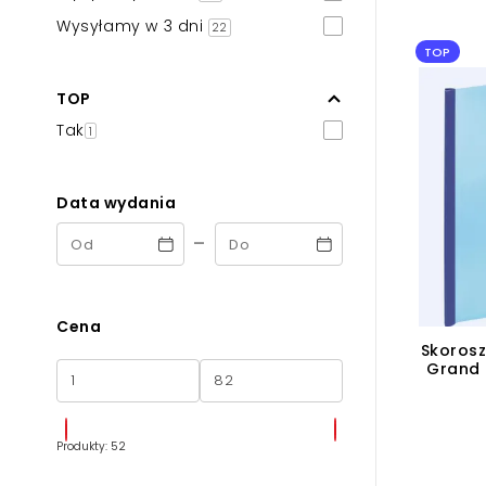
Powiększony kursor
Wysyłamy w 3 dni
22
TOP
Pomoc w czytaniu
TOP
Podkreślenie linków
Tak
1
Data wydania
-
Cena
Skorosz
Grand -
Produkty: 52