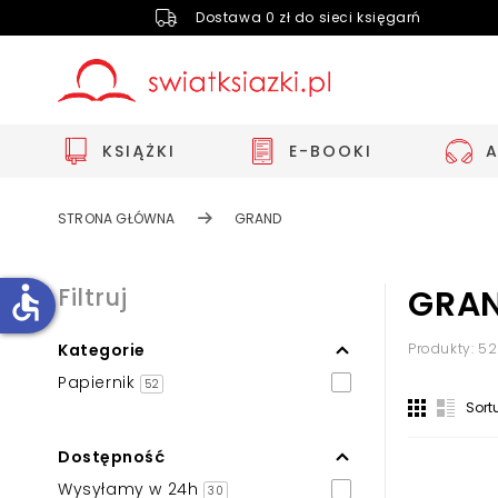
Dostawa 0 zł do sieci księgarń
KSIĄŻKI
E-BOOKI
STRONA GŁÓWNA
GRAND
accessible
Filtruj
GRA
Kategorie
Produkty: 52
Zwiększ rozmiar czcionki
Papiernik
52
Zmniejsz rozmiar czcionki
Sort
Odwróć kolory
Dostępność
Skala szarości
Wysyłamy w 24h
30