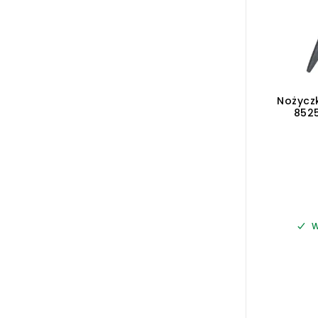
Nożycz
8525
W