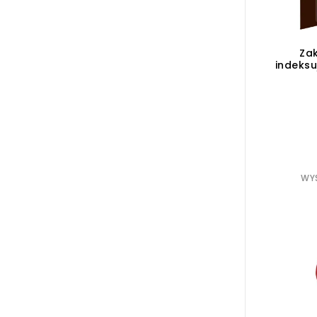
Za
indeksu
WYS