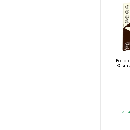
Folia
Grand
arku
W