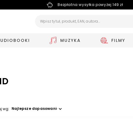
Bezpłatna wysyłka powyżej 149 zł
AUDIOBOOKI
MUZYKA
FILMY
ND
Wybierz opcję
uj wg: