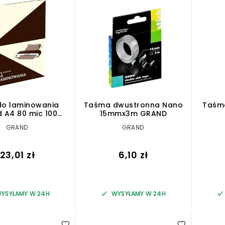
 do laminowania
Taśma dwustronna Nano
Taśm
 A4 80 mic 100
15mmx3m GRAND
szy (160-2192)
GRAND
GRAND
23,01 zł
6,10 zł
YSYŁAMY W 24H
WYSYŁAMY W 24H