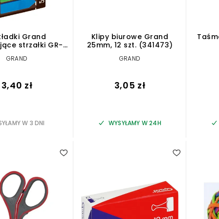
kładki Grand
Klipy biurowe Grand
Taśm
jące strzałki GR-
25mm, 12 szt. (341473)
Z5-25
GRAND
GRAND
3,40 zł
3,05 zł
YŁAMY W 3 DNI
WYSYŁAMY W 24H