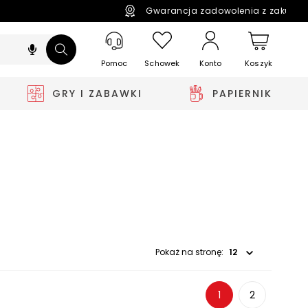
Gwarancja zadowolenia z zakupó
Pomoc
Schowek
Koszyk
Konto
GRY I ZABAWKI
PAPIERNIK
Wybierz opcję
Pokaż na stronę:
1
2