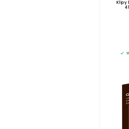
Klipy
4
W