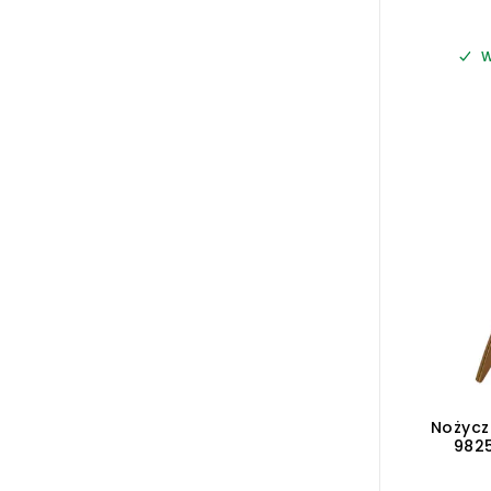
W
Nożycz
9825