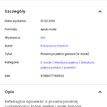
Szczegóły
Data wydania:
01.02.2010
Formaty:
epub mobi
Wydawca:
MG
Autor:
Katarzyna Enerlich
Tytuł:
Prowincja pełna gwiazd (e-book)
Kategorie:
E-booki / literatura piękna / literatura
piękna polska / powieść
EAN:
9788377790502
Opis
Refleksyjna opowieść o prowincjonalnej
codzienności, której wielkie i małe historie