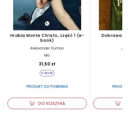
Hrabia Monte Christo, część 1 (e-
Dobrawa pi
book)
Aleksander Dumas
Jan
MG
31,50 zł
2
E-BOOK
PRODUKT DO POBRANIA
PRODUKT
DO KOSZYKA
D