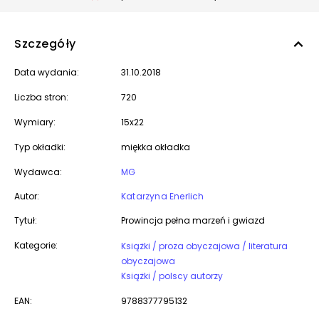
Szczegóły
Data wydania:
31.10.2018
Liczba stron:
720
Wymiary:
15x22
Typ okładki:
miękka okładka
Wydawca:
MG
Autor:
Katarzyna Enerlich
Tytuł:
Prowincja pełna marzeń i gwiazd
Kategorie:
Książki / proza obyczajowa / literatura
obyczajowa
Książki / polscy autorzy
EAN:
9788377795132