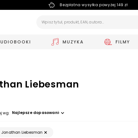
Bezpłatna wysyłka powyżej 149 zł
AUDIOBOOKI
MUZYKA
FILMY
than Liebesman
Wybierz opcję
uj wg:
Jonathan Liebesman