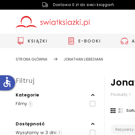
Dostawa 0 zł do sieci księgarń
KSIĄŻKI
E-BOOKI
STRONA GŁÓWNA
JONATHAN LIEBESMAN
accessible
Filtruj
Jona
Kategorie
Produkty: 1
Zwiększ rozmiar czcionki
Filmy
1
Zmniejsz rozmiar czcionki
Sort
Odwróć kolory
Dostępność
Skala szarości
Reżyserzy:
Wysyłamy w 3 dni
1