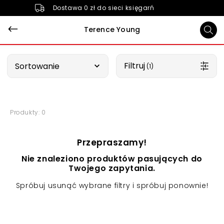
Dostawa 0 zł do sieci księgarń
Terence Young
Wybierz opcję
Filtruj
Sortowanie
 (1)
Produkty: 0
Przepraszamy!
Nie znaleziono produktów pasujących do
Twojego zapytania.
Spróbuj usunąć wybrane filtry i spróbuj ponownie!