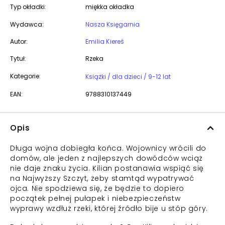
Typ okładki:
miękka okładka
Wydawca:
Nasza Księgarnia
Autor:
Emilia Kiereś
Tytuł:
Rzeka
Kategorie:
Książki / dla dzieci / 9-12 lat
EAN:
9788310137449
Opis
Długa wojna dobiegła końca. Wojownicy wrócili do
domów, ale jeden z najlepszych dowódców wciąż
nie daje znaku życia. Kilian postanawia wspiąć się
na Najwyższy Szczyt, żeby stamtąd wypatrywać
ojca. Nie spodziewa się, że będzie to dopiero
początek pełnej pułapek i niebezpieczeństw
wyprawy wzdłuż rzeki, której źródło bije u stóp góry.