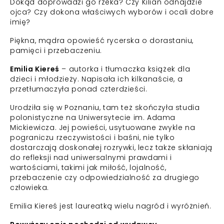
Dokąd doprowadzi go rzeka? Czy Kilian odnajdzie
ojca? Czy dokona właściwych wyborów i ocali dobre
imię?
Piękna, mądra opowieść rycerska o dorastaniu,
pamięci i przebaczeniu.
Emilia Kiereś
– autorka i tłumaczka książek dla
dzieci i młodzieży. Napisała ich kilkanaście, a
przetłumaczyła ponad czterdzieści.
Urodziła się w Poznaniu, tam też skończyła studia
polonistyczne na Uniwersytecie im. Adama
Mickiewicza. Jej powieści, usytuowane zwykle na
pograniczu rzeczywistości i baśni, nie tylko
dostarczają doskonałej rozrywki, lecz także skłaniają
do refleksji nad uniwersalnymi prawdami i
wartościami, takimi jak miłość, lojalność,
przebaczenie czy odpowiedzialność za drugiego
człowieka.
Emilia Kiereś jest laureatką wielu nagród i wyróżnień.