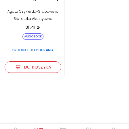
Agata Czykierda-Grabowska
Biblioteka Akustyczna
31,41 zł
AUDIOBOOK
PRODUKT DO POBRANIA
DO KOSZYKA
Zwiększ rozmiar czcionki
Zmniejsz rozmiar czcionki
Odwróć kolory
Skala szarości
Pomoc w czytaniu