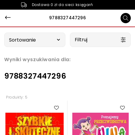
Dostawa 0 zł do sieci księgarń
9788327447296
Wybierz opcję
Filtruj
Sortowanie
Wyniki wyszukiwania dla:
9788327447296
Produkty: 5