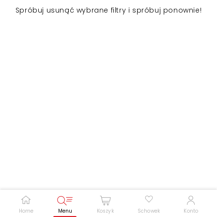
Spróbuj usunąć wybrane filtry i spróbuj ponownie!
Zwiększ rozmiar czcionki
Zmniejsz rozmiar czcionki
Odwróć kolory
Skala szarości
Pomoc w czytaniu
Podkreślenie linków
Home
Menu
Koszyk
Schowek
Konto