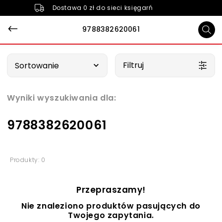
Dostawa 0 zł do sieci księgarń
9788382620061
Wybierz opcję
Filtruj
Sortowanie
Wyniki wyszukiwania dla:
9788382620061
Produkty: 0
Przepraszamy!
Nie znaleziono produktów pasujących do
Twojego zapytania.