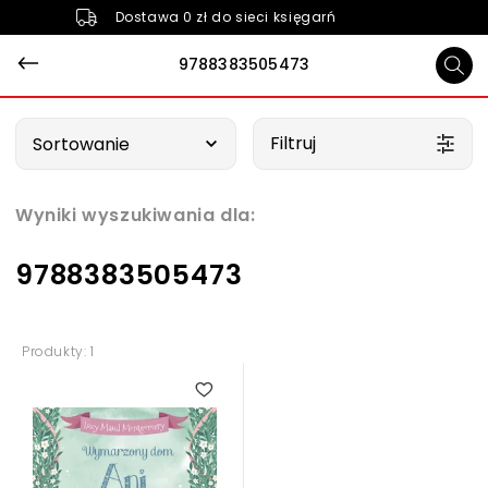
Dostawa 0 zł do sieci księgarń
9788383505473
Wybierz opcję
Filtruj
Sortowanie
Wyniki wyszukiwania dla:
9788383505473
Produkty: 1