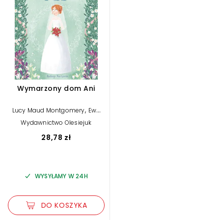
Wymarzony dom Ani
,
Lucy Maud Montgomery
Ewa
,
Łozińska-Małkiewicz (tłum)
Wydawnictwo Olesiejuk
Ana Garcia (ilustr.)
28,78 zł
WYSYŁAMY W 24H
DO KOSZYKA