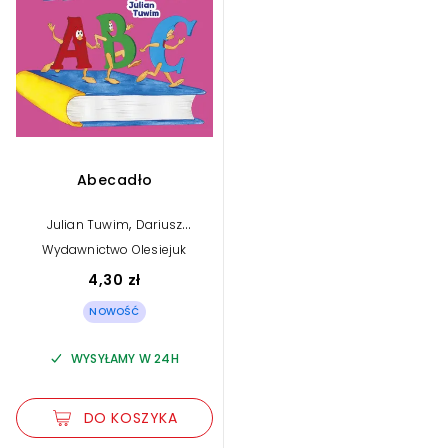
Abecadło
,
Julian Tuwim
Dariusz
,
Stolarczyk (ilustr.)
Monika
Wydawnictwo Olesiejuk
Stolarczyk (ilustr.)
4,30 zł
NOWOŚĆ
WYSYŁAMY W 24H
DO KOSZYKA