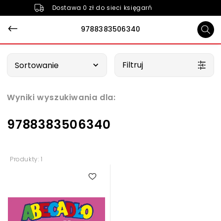
Dostawa 0 zł do sieci księgarń
9788383506340
Wybierz opcję
Filtruj
Sortowanie
Wyniki wyszukiwania dla:
9788383506340
Produkty: 1