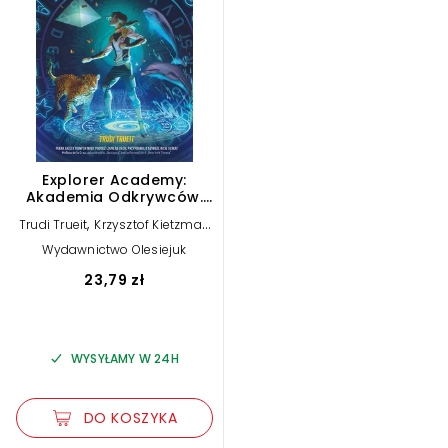
Explorer Academy:
Akademia Odkrywców.
Vela. Szyfr Sailor. Tom 1
,
Trudi Trueit
Krzysztof Kietzman
(tłum.)
Wydawnictwo Olesiejuk
23,79 zł
WYSYŁAMY W 24H
DO KOSZYKA