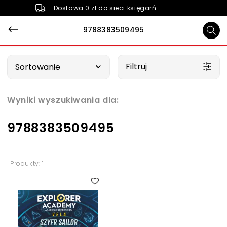
Dostawa 0 zł do sieci księgarń
9788383509495
Wybierz opcję
Filtruj
Sortowanie
Wyniki wyszukiwania dla:
9788383509495
Produkty: 1