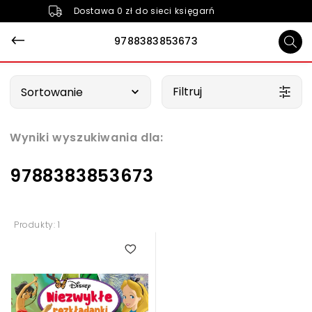
Dostawa 0 zł do sieci księgarń
9788383853673
Wybierz opcję
Filtruj
Sortowanie
Wyniki wyszukiwania dla:
9788383853673
Produkty: 1