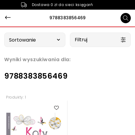
Dostawa 0 zł do sieci księgarń
9788383856469
Wybierz opcję
Filtruj
Sortowanie
Wyniki wyszukiwania dla:
9788383856469
Produkty: 1