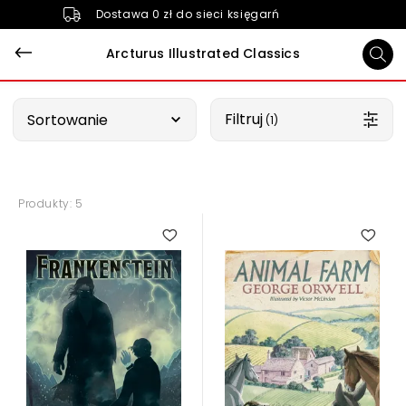
Dostawa 0 zł do sieci księgarń
Arcturus Illustrated Classics
Wybierz opcję
Filtruj
Sortowanie
 (1)
Produkty: 5