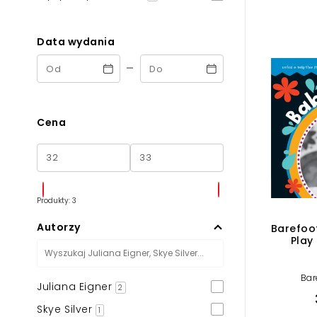
Powiększony kursor
Pomoc w czytaniu
Data wydania
-
Podkreślenie linków
Cena
Produkty: 3
Autorzy
Barefoot
Play
Bar
Juliana Eigner
2
Skye Silver
1