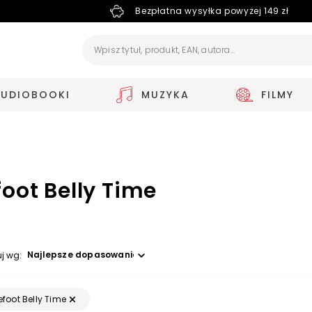
Bezpłatna wysyłka powyżej 149 zł
AUDIOBOOKI
MUZYKA
FILMY
oot Belly Time
Wybierz opcję
uj wg:
efoot Belly Time