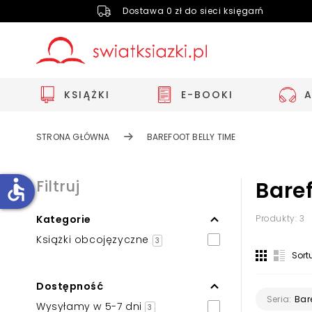
Dostawa 0 zł do sieci księgarń
KSIĄŻKI
E-BOOKI
STRONA GŁÓWNA
BAREFOOT BELLY TIME
accessible
Filtruj
Baref
Kategorie
Produkty: 3
Zwiększ rozmiar czcionki
Książki obcojęzyczne
3
Zmniejsz rozmiar czcionki
Sort
Odwróć kolory
Dostępność
Skala szarości
Bar
Seria:
Wysyłamy w 5-7 dni
3