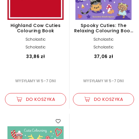
Highland Cow Cuties
Spooky Cuties: The
Colouring Book
Relaxing Colouring Book
Full of Adorable Spooky
Scholastic
Scholastic
Characters
Scholastic
Scholastic
33,86 zł
37,06 zł
WYSYŁAMY W 5-7 DNI
WYSYŁAMY W 5-7 DNI
DO KOSZYKA
DO KOSZYKA