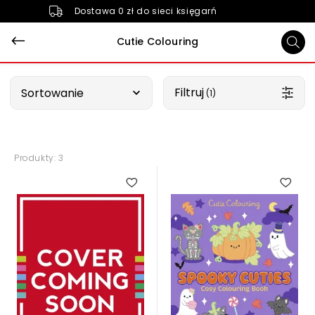
Dostawa 0 zł do sieci księgarń
Cutie Colouring
Wybierz opcję
Filtruj
Sortowanie
 (1)
Produkty: 3