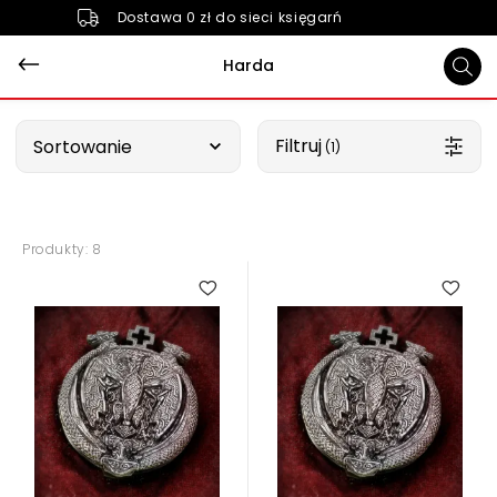
Dostawa 0 zł do sieci księgarń
Harda
Wybierz opcję
Filtruj
Sortowanie
 (1)
Produkty: 8
3.00