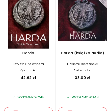
Harda
Harda (książka audio)
Elżbieta Cherezińska
Elżbieta Cherezińska
Zysk i S-ka
Aleksandria
42,62 zł
33,00 zł
WYSYŁAMY W 24H
WYSYŁAMY W 24H