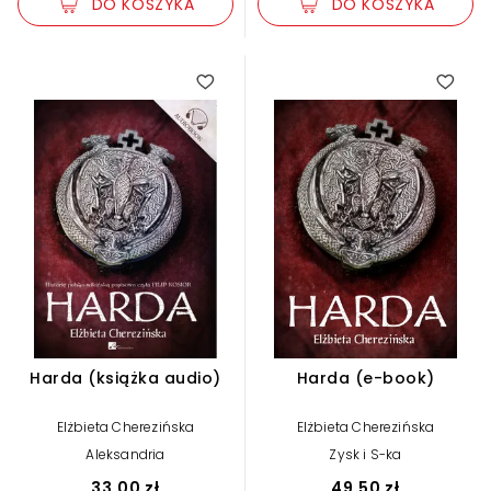
DO KOSZYKA
DO KOSZYKA
Harda (książka audio)
Harda (e-book)
Elżbieta Cherezińska
Elżbieta Cherezińska
Aleksandria
Zysk i S-ka
33,00 zł
49,50 zł