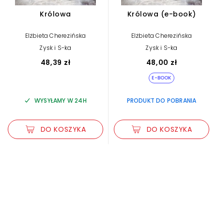
Królowa
Królowa (e-book)
Elżbieta Cherezińska
Elżbieta Cherezińska
Zysk i S-ka
Zysk i S-ka
48,39 zł
48,00 zł
E-BOOK
WYSYŁAMY W 24H
PRODUKT DO POBRANIA
DO KOSZYKA
DO KOSZYKA
Zwiększ rozmiar czcionki
Zmniejsz rozmiar czcionki
Odwróć kolory
Skala szarości