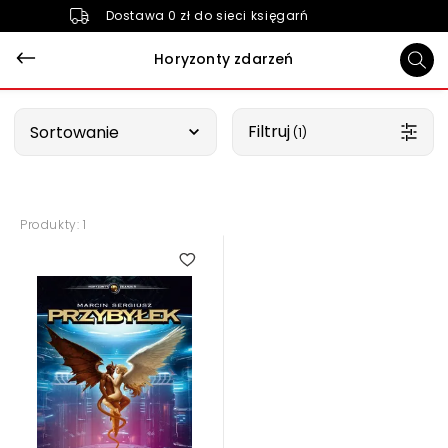
Dostawa 0 zł do sieci księgarń
Horyzonty zdarzeń
Wybierz opcję
Filtruj
Sortowanie
 (1)
Produkty: 1