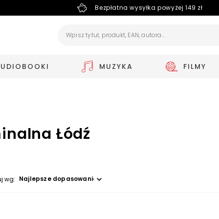
Bezpłatna wysyłka powyżej 149 zł
AUDIOBOOKI
MUZYKA
FILMY
inalna Łódź
Wybierz opcję
uj wg: