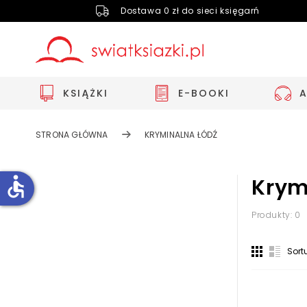
Dostawa 0 zł do sieci księgarń
KSIĄŻKI
E-BOOKI
STRONA GŁÓWNA
KRYMINALNA ŁÓDŹ
accessible
Krym
Produkty: 0
Zwiększ rozmiar czcionki
Zmniejsz rozmiar czcionki
Sort
Odwróć kolory
Skala szarości