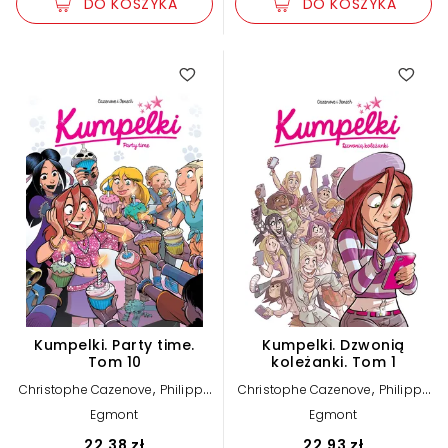
DO KOSZYKA
DO KOSZYKA
Kumpelki. Party time.
Kumpelki. Dzwonią
Tom 10
koleżanki. Tom 1
,
,
Christophe Cazenove
Philippe
Christophe Cazenove
Philippe
Fenech
Fenech
Egmont
Egmont
22,38 zł
22,93 zł