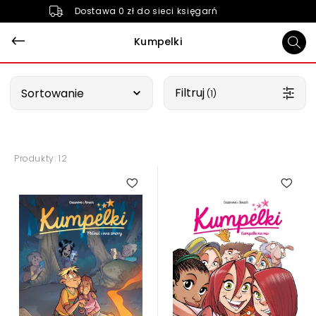
Dostawa 0 zł do sieci księgarń
Kumpelki
Wybierz opcję
Filtruj
Sortowanie
 (1)
Produkty: 12