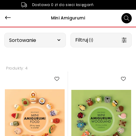
Dostawa 0 zł do sieci księgarń
Mini Amigurumi
Wybierz opcję
Filtruj
Sortowanie
 (1)
Produkty: 4