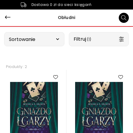
Dostawa 0 zł do sieci księgarń
Obłudni
Wybierz opcję
Filtruj
Sortowanie
 (1)
Produkty: 2