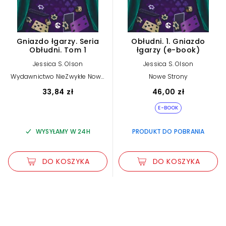
Gniazdo łgarzy. Seria
Obłudni. 1. Gniazdo
Obłudni. Tom 1
łgarzy (e-book)
Jessica S. Olson
Jessica S. Olson
Wydawnictwo NieZwykłe Nowe
Nowe Strony
Strony
33,84 zł
46,00 zł
E-BOOK
WYSYŁAMY W 24H
PRODUKT DO POBRANIA
DO KOSZYKA
DO KOSZYKA
Zwiększ rozmiar czcionki
Zmniejsz rozmiar czcionki
Odwróć kolory