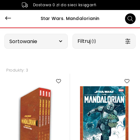
Dostawa 0 zł do sieci księgarń
Star Wars. Mandalorianin
Wybierz opcję
Filtruj
Sortowanie
 (1)
Produkty: 3