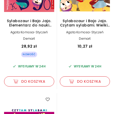
Sylabozaur i Bajo Jajo.
Sylabozaur i Bajo Jajo.
Elementarz do nauki
Czytam sylabami. Wielkie
czytania metodą
oko
Agata Komosa-Styczeń
Agata Komosa-Styczeń
sylabową
Demart
Demart
28,92 zł
10,27 zł
NOWOŚĆ
WYSYŁAMY W 24H
WYSYŁAMY W 24H
DO KOSZYKA
DO KOSZYKA