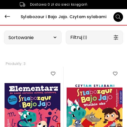
Dostawa 0 zł do sieci księgarń
Sylabozaur i Bajo Jajo. Czytam sylabami
Wybierz opcję
Filtruj
Sortowanie
 (1)
Produkty: 3