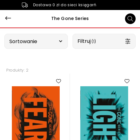
Dostawa 0 zł do sieci księgarń
The Gone Series
Wybierz opcję
Filtruj
Sortowanie
 (1)
Produkty: 2