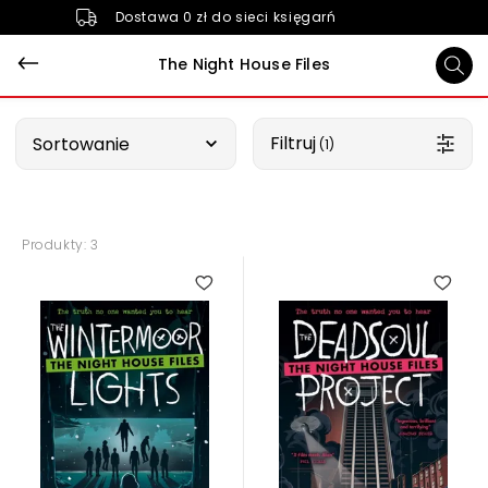
Dostawa 0 zł do sieci księgarń
The Night House Files
Wybierz opcję
Filtruj
Sortowanie
 (1)
Produkty: 3