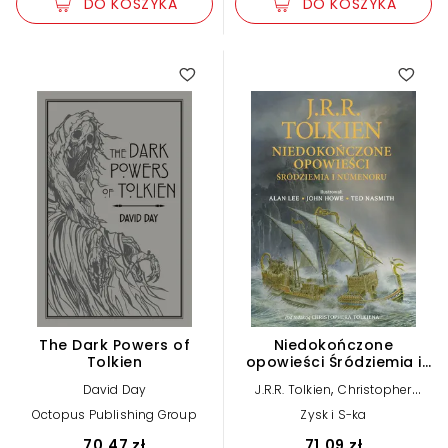
DO KOSZYKA
DO KOSZYKA
The Dark Powers of
Niedokończone
Tolkien
opowieści Śródziemia i
Númenoru (wersja
,
David Day
J.R.R. Tolkien
Christopher
ilustrowana)
Tolkien
Octopus Publishing Group
Zysk i S-ka
70,47 zł
71,09 zł