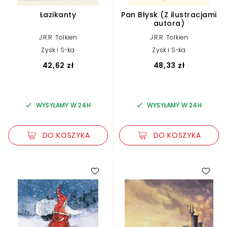
Łazikanty
Pan Błysk (Z ilustracjami
autora)
J.R.R. Tolkien
J.R.R. Tolkien
Zysk i S-ka
Zysk i S-ka
42,62 zł
48,33 zł
WYSYŁAMY W 24H
WYSYŁAMY W 24H
DO KOSZYKA
DO KOSZYKA