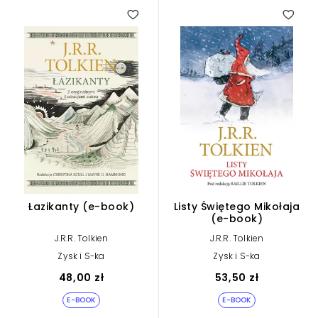
Łazikanty (e-book)
Listy Świętego Mikołaja
(e-book)
J.R.R. Tolkien
J.R.R. Tolkien
Zysk i S-ka
Zysk i S-ka
48,00 zł
53,50 zł
E-BOOK
E-BOOK