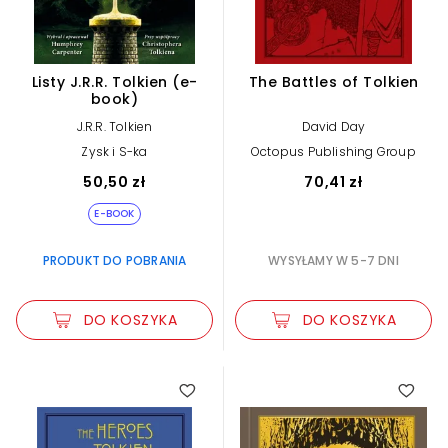
Listy J.R.R. Tolkien (e-
The Battles of Tolkien
book)
J.R.R. Tolkien
David Day
Zysk i S-ka
Octopus Publishing Group
50,50 zł
70,41 zł
E-BOOK
PRODUKT DO POBRANIA
WYSYŁAMY W 5-7 DNI
DO KOSZYKA
DO KOSZYKA