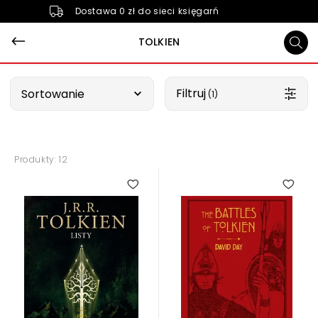
Dostawa 0 zł do sieci księgarń
TOLKIEN
Wybierz opcję
Filtruj
Sortowanie
 (1)
Produkty: 12