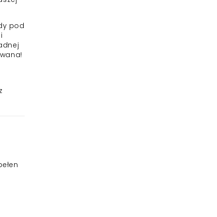
ady pod
i
adnej
owana!
z
pełen