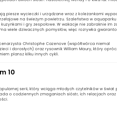
ają piesze wycieczki i urządzane wraz z koleżankami wyp
przełajowe na świeżym powietrzu. Szaleństwa w aquaparku 
z kuzynkami i gry zespołowe. W wakacje nie zabraknie im ż
e ma wiele dziwacznych pomysłów, więc rozrywka gwarant
 scenarzysta Christophe Cazenove (współtwórca niemal
ieci i dorosłych) oraz rysownik William Maury, który opróc
iem plansz kilku innych cykli.
om 10
 popularnej serii, który wciąga młodych czytelników w świat 
ada o codziennych zmaganiach sióstr, ich relacjach oraz
ości.