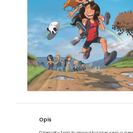
Powiększony kursor
Pomoc w czytaniu
Podkreślenie linków
Opis
Dziesiąty tom humorystycznej serii o pery