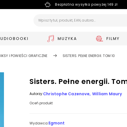
Bezpłatna wysyłka powyżej 149 zł
AUDIOBOOKI
MUZYKA
FILMY
IKSY I POWIEŚCI GRAFICZNE
SISTERS. PEŁNE ENERGII. TOM 10
Sisters. Pełne energii. Tom
Christophe Cazenove
William Maury
Autorzy:
Oceń produkt
Egmont
Wydawca: