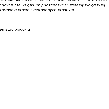
awie analizy cech publikacji przez system AI. Nasz algory
ących z tej książki, aby dostarczyć Ci rzetelny wgląd w jej
informacja prosto z metadanych produktu.
zeństwo produktu