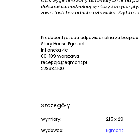
Opis wygenerowany automatycznie na podst
dokonał samodzielnej syntezy korzyści płyn
zawartość bez udziału człowieka. Szybka 
Producent/osoba odpowiedzialna za bezpiec
Story House Egmont
Inflancka 4c
00-189 Warszawa
recepcja@egmont.pl
228384100
Szczegóły
Wymiary:
21.5 x 29
Wydawca:
Egmont