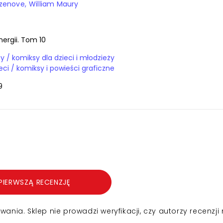
azenove
William Maury
nergii. Tom 10
Książki / komiksy / komiksy dla dzieci i młodzieży
Książki / dla dzieci / komiksy i powieści graficzne
9
PIERWSZĄ RECENZJĘ
nia. Sklep nie prowadzi weryfikacji, czy autorzy recenzji 