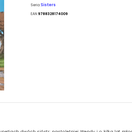
Sisters
Seria:
EAN:
9788328174009
petiach dwóch sióstr: nastoletniej Wendy i o kilka lat mło