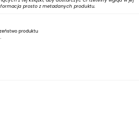
ących z tej książki, aby dostarczyć Ci rzetelny wgląd w jej
informacja prosto z metadanych produktu.
zeństwo produktu
.