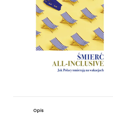
Powiększony kursor
Pomoc w czytaniu
Podkreślenie linków
Opis