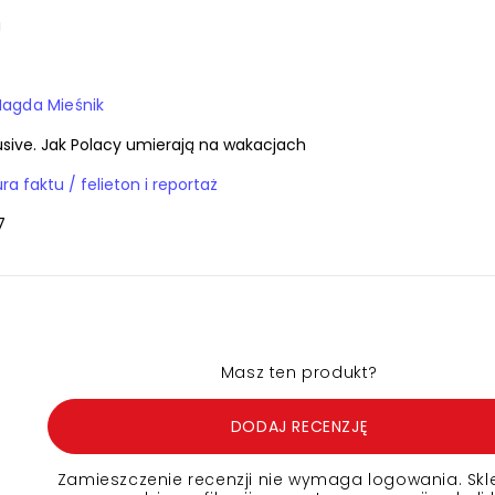
a
agda Mieśnik
lusive. Jak Polacy umierają na wakacjach
Książki / literatura faktu / felieton i reportaż
7
Masz ten produkt?
DODAJ RECENZJĘ
Zamieszczenie recenzji nie wymaga logowania. Skl