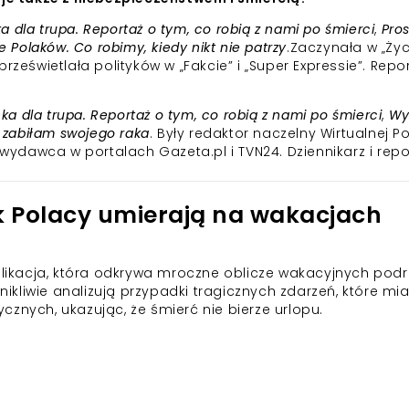
a dla trupa. Reportaż o tym, co robią z nami po śmierci
,
Pros
e Polaków. Co robimy, kiedy nikt nie patrzy
.Zaczynała w „Życ
rześwietlała polityków w „Fakcie” i „Super Expressie”. Repor
ka dla trupa. Reportaż o tym, co robią z nami po śmierci
,
Wy
 zabiłam swojego raka
. Były redaktor naczelny Wirtualnej Po
 wydawca w portalach Gazeta.pl i TVN24. Dziennikarz i repo
ak Polacy umierają na wakacjach
ublikacja, która odkrywa mroczne oblicze wakacyjnych pod
wnikliwie analizują przypadki tragicznych zdarzeń, które mia
znych, ukazując, że śmierć nie bierze urlopu.