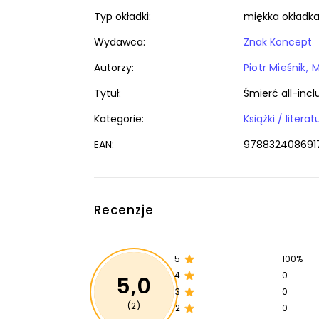
Typ okładki:
miękka okładk
Wydawca:
Znak Koncept
Autorzy:
Piotr Mieśnik
M
Tytuł:
Śmierć all-inc
Kategorie:
EAN:
978832408691
Recenzje
5
100%
4
0
5,0
3
0
(2)
2
0