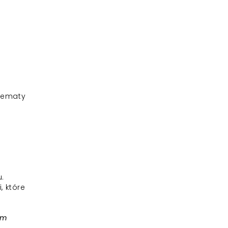
 tematy
m
.
, które
tm