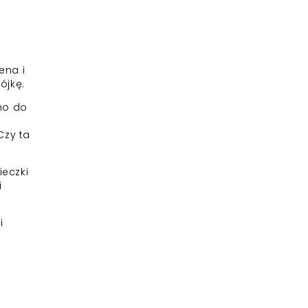
ena i
ójkę.
uno do
Czy ta
ieczki
i
i