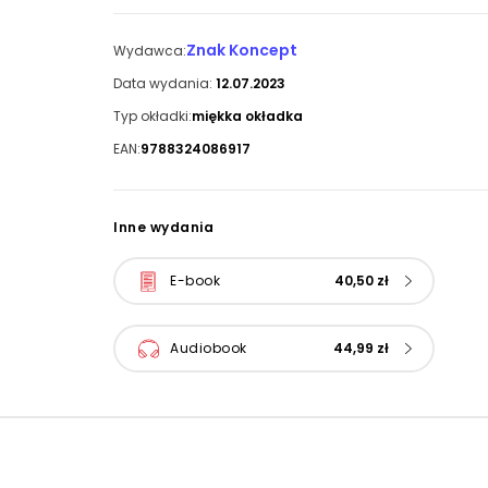
Znak Koncept
Wydawca:
Data wydania:
12.07.2023
Typ okładki:
miękka okładka
EAN:
9788324086917
Inne wydania
E-book
40,50 zł
Audiobook
44,99 zł