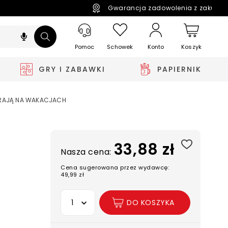
Gwarancja zadowolenia z zakupó
Pomoc
Schowek
Koszyk
Konto
GRY I ZABAWKI
PAPIERNIK
IERAJĄ NA WAKACJACH
33,88 zł
Nasza cena:
Cena sugerowana przez wydawcę:
49,99 zł
Wybierz opcję
DO KOSZYKA