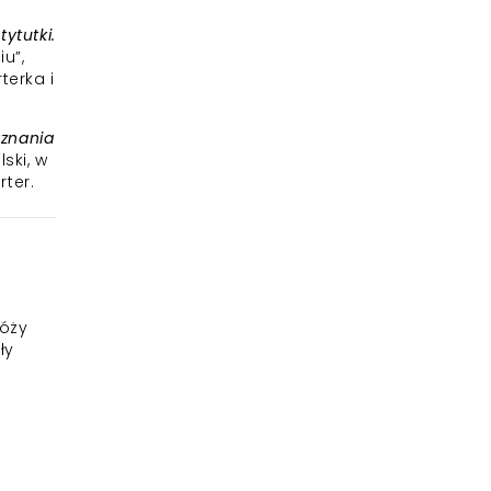
tytutki.
iu”,
terka i
znania
lski, w
rter.
róży
ły