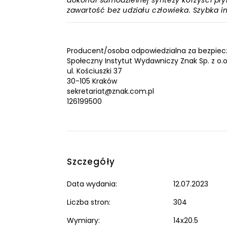
dokonał samodzielnej syntezy korzyści płyn
zawartość bez udziału człowieka. Szybka 
Producent/osoba odpowiedzialna za bezpiec
Społeczny Instytut Wydawniczy Znak Sp. z o.o
ul. Kościuszki 37
30-105 Kraków
sekretariat@znak.com.pl
126199500
Szczegóły
Data wydania:
12.07.2023
Liczba stron:
304
Wymiary:
14x20.5