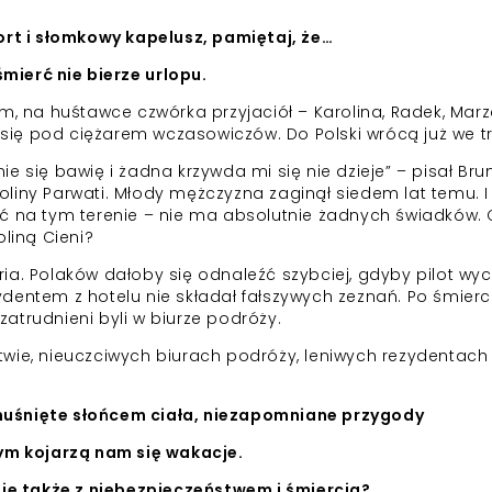
rt i słomkowy kapelusz, pamiętaj, że…
śmierć nie bierze urlopu.
na huśtawce czwórka przyjaciół – Karolina, Radek, Marz
e się pod ciężarem wczasowiczów. Do Polski wrócą już we tr
tnie się bawię i żadna krzywda mi się nie dzieje” – pisał Br
liny Parwati. Młody mężczyzna zaginął siedem lat temu. I
ć na tym terenie – nie ma absolutnie żadnych świadków. 
oliną Cieni?
a. Polaków dałoby się odnaleźć szybciej, gdyby pilot wyc
ezydentem z hotelu nie składał fałszywych zeznań. Po śmierc
atrudnieni byli w biurze podróży.
ectwie, nieuczciwych biurach podróży, leniwych rezydentach 
 muśnięte słońcem ciała, niezapomniane przygody
tym kojarzą nam się wakacje.
 je także z niebezpieczeństwem i śmiercią?