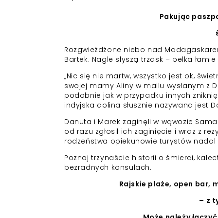
Pakując paszpo
Rozgwieżdżone niebo nad Madagaskarem, 
Bartek. Nagle słyszą trzask – belka łami
„Nic się nie martw, wszystko jest ok, świe
swojej mamy Aliny w mailu wysłanym z Do
podobnie jak w przypadku innych zniknię
indyjska dolina słusznie nazywana jest D
Danuta i Marek zaginęli w wąwozie Samari
od razu zgłosił ich zaginięcie i wraz z r
rodzeństwa opiekunowie turystów nadal z
Poznaj trzynaście historii o śmierci, kal
bezradnych konsulach.
Rajskie plaże, open bar,
– z 
Może należy łączyć