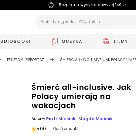
Bezpłatna wysyłka powyżej 149 zł
AUDIOBOOKI
MUZYKA
FILMY
FELIETON I REPORTAŻ
ŚMIERĆ ALL-INCLUSIVE. JAK POLACY UM
Śmierć all-inclusive. Jak
Polacy umierają na
wakacjach
Piotr Mieśnik
Magda Mieśnik
Autorzy:
5.00
Oceń produkt