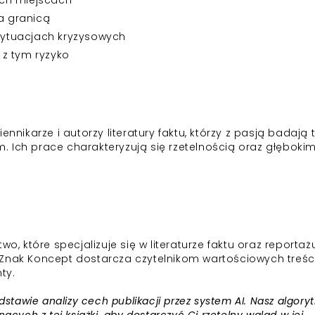
ych miejscach
za granicą
 sytuacjach kryzysowych
 z tym ryzyko
ennikarze i autorzy literatury faktu, którzy z pasją badają
 Ich prace charakteryzują się rzetelnością oraz głęboki
które specjalizuje się w literaturze faktu oraz reportażu
Znak Koncept dostarcza czytelnikom wartościowych treści
ty.
awie analizy cech publikacji przez system AI. Nasz algory