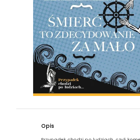
Powiększony kursor
Pomoc w czytaniu
Podkreślenie linków
Opis
Przypadek chodzi po ludziach, czyli ko