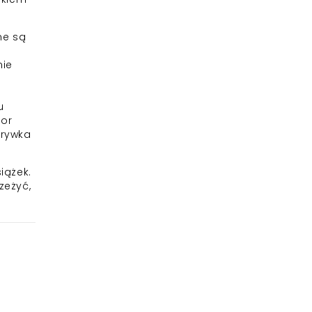
ne są
nie
u
sor
grywka
iążek.
zeżyć,