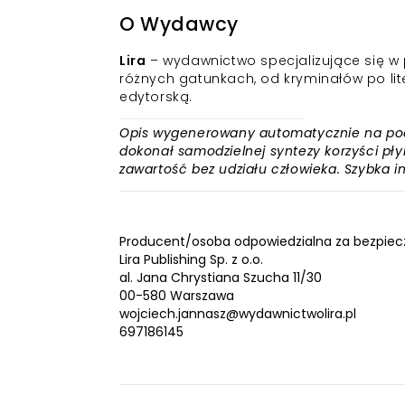
O Wydawcy
Lira
– wydawnictwo specjalizujące się w pu
różnych gatunkach, od kryminałów po lit
edytorską.
Opis wygenerowany automatycznie na podst
dokonał samodzielnej syntezy korzyści płyn
zawartość bez udziału człowieka. Szybka 
Producent/osoba odpowiedzialna za bezpiec
Lira Publishing Sp. z o.o.
al. Jana Chrystiana Szucha 11/30
00-580 Warszawa
wojciech.jannasz@wydawnictwolira.pl
697186145