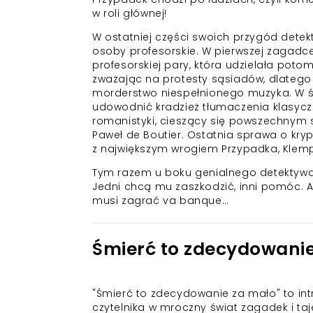
w roli głównej!
W ostatniej części swoich przygód detek
osoby profesorskie. W pierwszej zagadc
profesorskiej pary, która udzielała poto
zważając na protesty sąsiadów, dlatego
morderstwo niespełnionego muzyka. W śl
udowodnić kradzież tłumaczenia klasyczne
romanistyki, cieszący się powszechnym 
Paweł de Boutier. Ostatnia sprawa o kry
z największym wrogiem Przypadka, Klempu
Tym razem u boku genialnego detektywa 
Jedni chcą mu zaszkodzić, inni pomóc. A
musi zagrać va banque…
Śmierć to zdecydowani
"Śmierć to zdecydowanie za mało" to int
czytelnika w mroczny świat zagadek i t