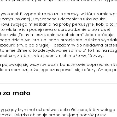
tyw Jacek Przypadek rozwiązuje sprawy, w które zamiesza
e zatytułowanej „Zbyt mocne uderzenie” szuka wnuka
mkowi swojego mieszkania na próby perkusyjne. Robiła to, 
 to właśnie ich podejrzewa o uprowadzenie albo nawet
edztwie „Tajny mieszczanin szlachcicem” Jacek próbuje
go dzieła Moliera. Po jednej stronie stoi dziekan wydział
szacunkiem, a po drugiej - bezdomny do niedawna profe
ptonimie „Śmierć to zdecydowanie za mało” to finalna roz
chem, z której tylko jeden z nich może wyjść żywy.
pojawiają się wszyscy ważni bohaterowie poprzednich ks
le on sam czuje, że jego czas powoli się kończy. Chcąc pr
e za mało
rygujący kryminał autorstwa Jacka Getnera, który wciąga
ajemnic. Książka obiecuje emocjonującą podróż przez