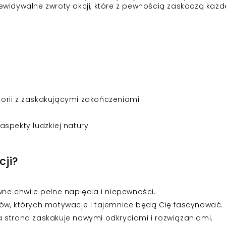
rzewidywalne zwroty akcji, które z pewnością zaskoczą każ
orii z zaskakującymi zakończeniami
spekty ludzkiej natury
cji?
wne chwile pełne napięcia i niepewności.
ów, których motywacje i tajemnice będą Cię fascynować.
 strona zaskakuje nowymi odkryciami i rozwiązaniami.