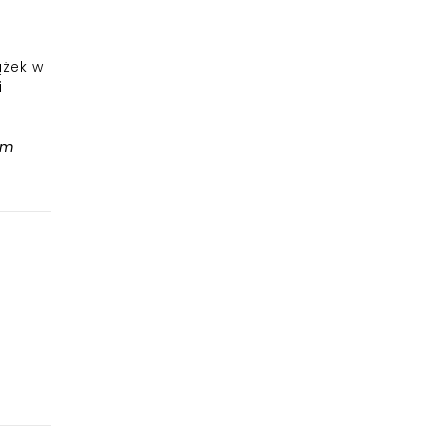
ążek w
i
tm