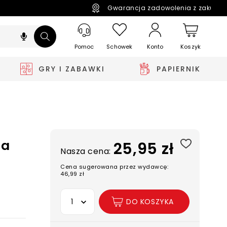
Gwarancja zadowolenia z zakupó
Pomoc
Schowek
Koszyk
Konto
GRY I ZABAWKI
PAPIERNIK
za
25,95 zł
Nasza cena:
Cena sugerowana przez wydawcę:
46,99 zł
Wybierz opcję
DO KOSZYKA