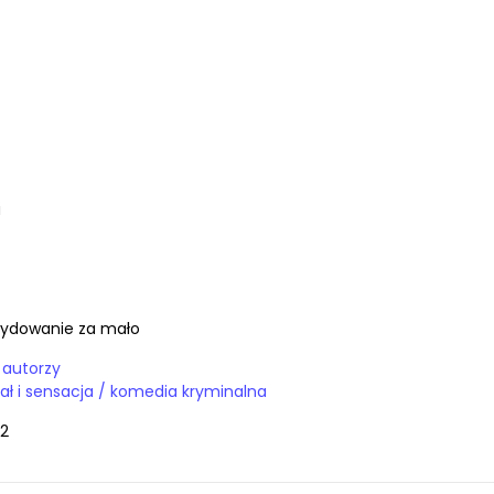
a
cydowanie za mało
y autorzy
Książki / kryminał i sensacja / komedia kryminalna
2