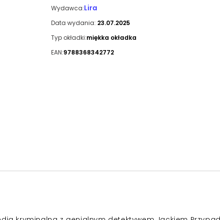
Lira
Wydawca:
Data wydania:
23.07.2025
Typ okładki:
miękka okładka
EAN:
9788368342772
media kryminalna z genialnym detektywem Jackiem Przypa