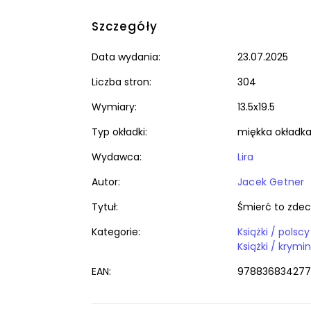
Szczegóły
Data wydania:
23.07.2025
Liczba stron:
304
Wymiary:
13.5x19.5
Typ okładki:
miękka okładk
Wydawca:
Lira
Autor:
Jacek Getner
Tytuł:
Śmierć to zde
Kategorie:
Książki / polsc
EAN:
978836834277