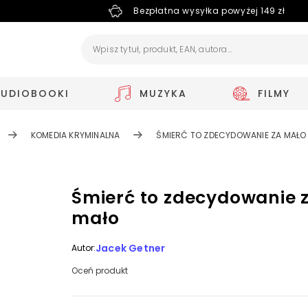
Bezpłatna wysyłka powyżej 149 zł
AUDIOBOOKI
MUZYKA
FILMY
KOMEDIA KRYMINALNA
ŚMIERĆ TO ZDECYDOWANIE ZA MAŁO
Śmierć to zdecydowanie 
mało
Jacek Getner
Autor:
Oceń produkt