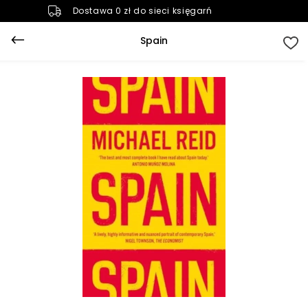
Dostawa 0 zł do sieci księgarń
Spain