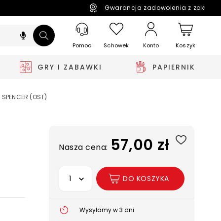
Gwarancja zadowolenia z zakupó
Pomoc
Schowek
Koszyk
Konto
GRY I ZABAWKI
PAPIERNIK
SPENCER (OST)
57,00 zł
Nasza cena:
Wybierz opcję
DO KOSZYKA
Wysyłamy w 3 dni