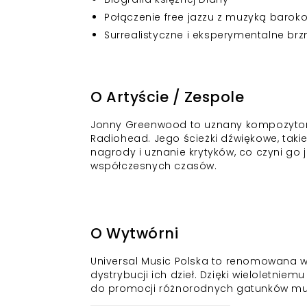
Połączenie free jazzu z muzyką barok
Surrealistyczne i eksperymentalne brz
O Artyście / Zespole
Jonny Greenwood to uznany kompozytor i 
Radiohead. Jego ścieżki dźwiękowe, takie 
nagrody i uznanie krytyków, co czyni go
współczesnych czasów.
O Wytwórni
Universal Music Polska to renomowana wy
dystrybucji ich dzieł. Dzięki wieloletnie
do promocji różnorodnych gatunków muz