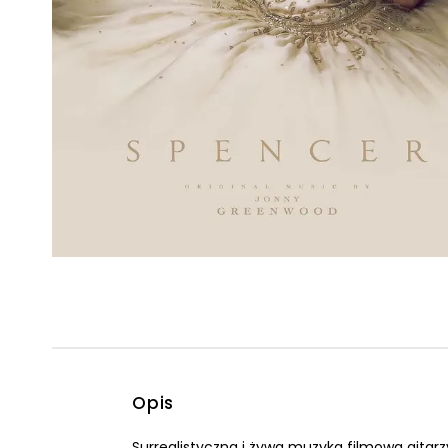
Powiększony kursor
Pomoc w czytaniu
Podkreślenie linków
Opis
Surrealistyczna i żywa muzyka filmowa gitar