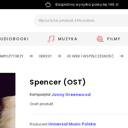
Bezpłatna wysyłka powyżej 149 zł
AUDIOBOOKI
MUZYKA
FILMY
OMPOZYTORZY
OKRESY
XX WIEK I WSPÓŁCZESNOŚĆ
Spencer (OST)
Jonny Greenwood
Kompozytor:
Oceń produkt
Universal Music Polska
Producent: