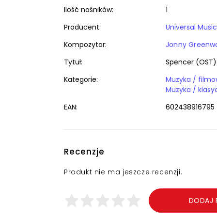
Ilość nośników:
1
Producent:
Universal Music
Kompozytor:
Jonny Greenw
Tytuł:
Spencer (OST)
Kategorie:
Muzyka / filmo
Muzyka / klasy
EAN:
602438916795
Recenzje
Produkt nie ma jeszcze recenzji.
DODAJ 