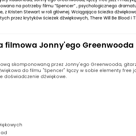
owana na potrzeby filmu ”Spencer” , psychologicznego dramat
ie, z Kristen Stewart w roli głównej. Wciągająca ścieżka dźwiękow
tych przez krytyków ścieżek dźwiękowych, There Will Be Blood i 
a filmowa Jonny'ego Greenwooda
filmową skomponowaną przez Jonny'ego Greenwooda, gitar
więkowa do filmu "Spencer" łączy w sobie elementy free ja
ce doświadczenie dźwiękowe.
źwiękowych
ead