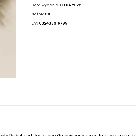
Data wydania:
08.04.2022
Nośnik:
CD
EAN:
602438916795
zysty Radiohead, Jonny'ego Greenwooda, łączy free jazz i muzyk