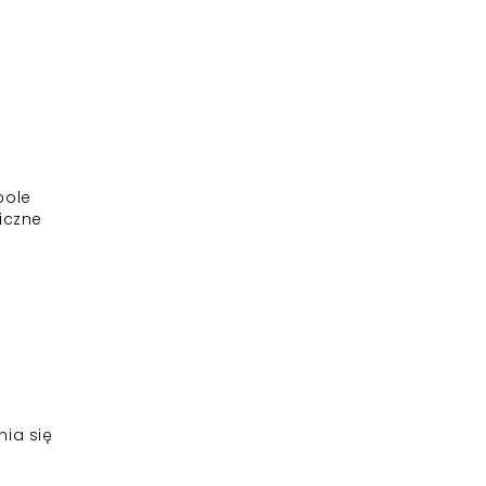
pole
liczne
j
nia się