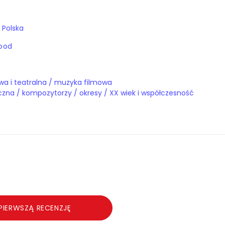
 Polska
ood
wa i teatralna / muzyka filmowa
czna / kompozytorzy / okresy / XX wiek i współczesność
PIERWSZĄ RECENZJĘ