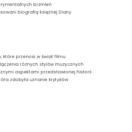
erymentalnych brzmień
esowani biografią księżnej Diany
które przenosi w świat filmu
łączenia różnych stylów muzycznych
cznymi aspektami przedstawionej historii
tóra zdobyła uznanie krytyków