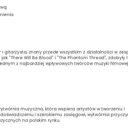
ową
mienia
gitarzysta, znany przede wszystkim z działalności w zes
jak "There Will Be Blood" i "The Phantom Thread", zdobyły 
 jednym z najbardziej wpływowych twórców muzyki filmowe
twórnia muzyczna, która wspiera artystów w tworzeniu i
mu doświadczeniu i szerokiemu zasięgowi, wytwórnia przyczy
ycznych na polskim rynku.