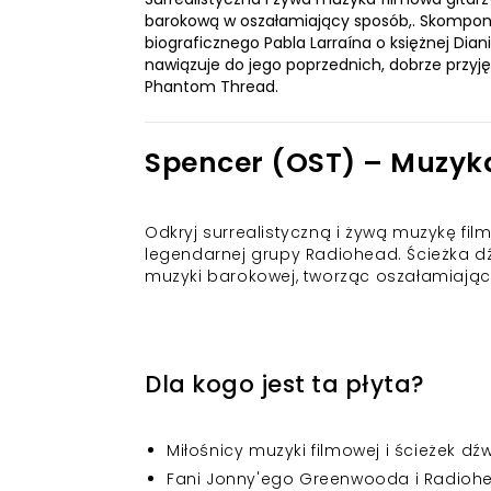
barokową w oszałamiający sposób,. Skompon
biograficznego Pabla Larraína o księżnej Dian
nawiązuje do jego poprzednich, dobrze przyję
Phantom Thread.
Spencer (OST) – Muzyk
Odkryj surrealistyczną i żywą muzykę 
legendarnej grupy Radiohead. Ścieżka dź
muzyki barokowej, tworząc oszałamiają
Dla kogo jest ta płyta?
Miłośnicy muzyki filmowej i ścieżek d
Fani Jonny'ego Greenwooda i Radioh