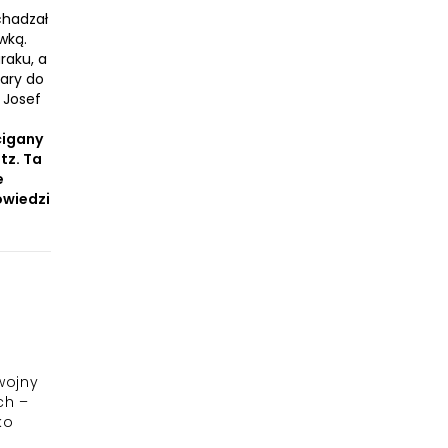
chadzał
wką.
raku, a
iary do
 Josef
cigany
tz. Ta
e
owiedzi
wojny
ch –
ko