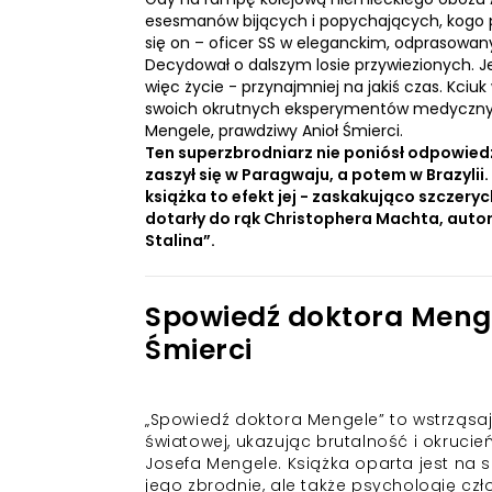
esesmanów bijących i popychających, kogo 
się on – oficer SS w eleganckim, odprasowan
Decydował o dalszym losie przywiezionych. 
więc życie - przynajmniej na jakiś czas. Kciu
swoich okrutnych eksperymentów medycznych, z
Mengele, prawdziwy Anioł Śmierci.
Ten superzbrodniarz nie poniósł odpowiedz
zaszył się w Paragwaju, a potem w Brazylii
książka to efekt jej - zaskakująco szczer
dotarły do rąk Christophera Machta, autor
Stalina”.
Spowiedź doktora Menge
Śmierci
„Spowiedź doktora Mengele” to wstrząsają
światowej, ukazując brutalność i okruci
Josefa Mengele. Książka oparta jest na 
jego zbrodnie, ale także psychologię czło