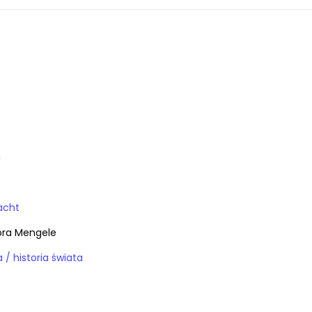
a
acht
ora Mengele
Książki / historia / historia świata