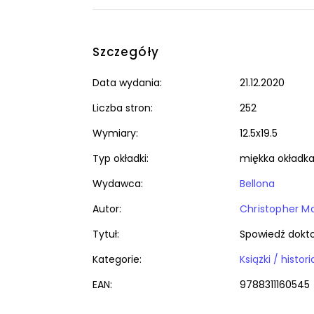
Szczegóły
Data wydania:
21.12.2020
Liczba stron:
252
Wymiary:
12.5x19.5
Typ okładki:
miękka okładk
Wydawca:
Bellona
Autor:
Christopher M
Tytuł:
Spowiedź dokt
Kategorie:
EAN:
9788311160545