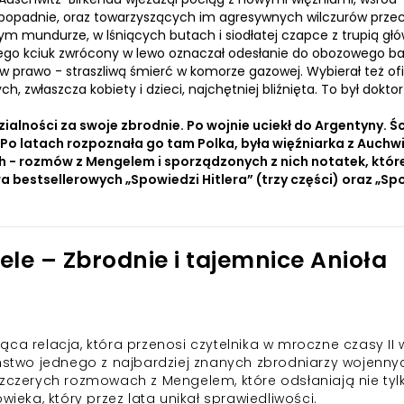
popadnie, oraz towarzyszących im agresywnych wilczurów prze
ym mundurze, w lśniących butach i siodłatej czapce z trupią głó
Jego kciuk zwrócony w lewo oznaczał odesłanie do obozowego ba
k w prawo - straszliwą śmierć w komorze gazowej. Wybierał też of
właszcza kobiety i dzieci, najchętniej bliźnięta. To był doktor
ialności za swoje zbrodnie. Po wojnie uciekł do Argentyny. Ś
. Po latach rozpoznała go tam Polka, była więźniarka z Auchwi
ych - rozmów z Mengelem i sporządzonych z nich notatek, któr
a bestsellerowych „Spowiedzi Hitlera” (trzy części) oraz „Sp
le – Zbrodnie i tajemnice Anioła
ca relacja, która przenosi czytelnika w mroczne czasy II 
eństwo jednego z najbardziej znanych zbrodniarzy wojenny
szczerych rozmowach z Mengelem, które odsłaniają nie tyl
wieka, który przez lata unikał sprawiedliwości.