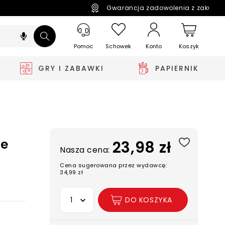
Gwarancja zadowolenia z zakupó
Pomoc
Schowek
Koszyk
Konto
GRY I ZABAWKI
PAPIERNIK
le
23,98 zł
Nasza cena:
Cena sugerowana przez wydawcę:
34,99 zł
Wybierz opcję
DO KOSZYKA