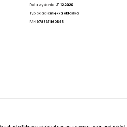
Data wydania:
21.12.2020
Typ okładki:
miękka okładka
EAN:
9788311160545
uschwitz-Birkenau wjeżdzął pociąg z nowymi więźniami, wśród