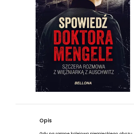
Powiększony kursor
Pomoc w czytaniu
Podkreślenie linków
Opis
Gdy na rampę kolejową niemieckiego obozu A