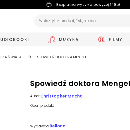
Bezpłatna wysyłka powyżej 149 zł
AUDIOBOOKI
MUZYKA
FILMY
ORIA ŚWIATA
SPOWIEDŹ DOKTORA MENGELE
Spowiedź doktora Menge
Christopher Macht
Autor:
Oceń produkt
Bellona
Wydawca: