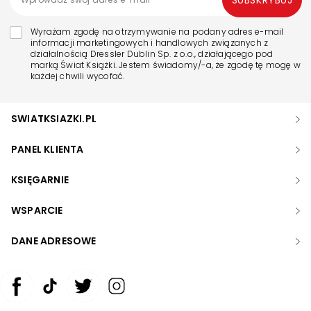
Wyrażam zgodę na otrzymywanie na podany adres e-mail
informacji marketingowych i handlowych związanych z
działalnością Dressler Dublin Sp. z o.o., działającego pod
marką Świat Książki. Jestem świadomy/-a, że zgodę tę mogę w
każdej chwili wycofać.
SWIATKSIAZKI.PL
PANEL KLIENTA
KSIĘGARNIE
WSPARCIE
DANE ADRESOWE
Zwiększ rozmiar czcionki
Zmniejsz rozmiar czcionki