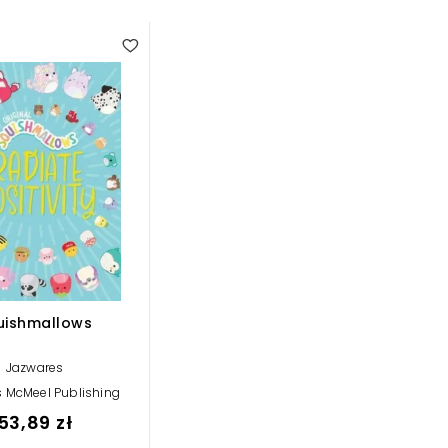
uishmallows
Jazwares
 McMeel Publishing
53,89 zł