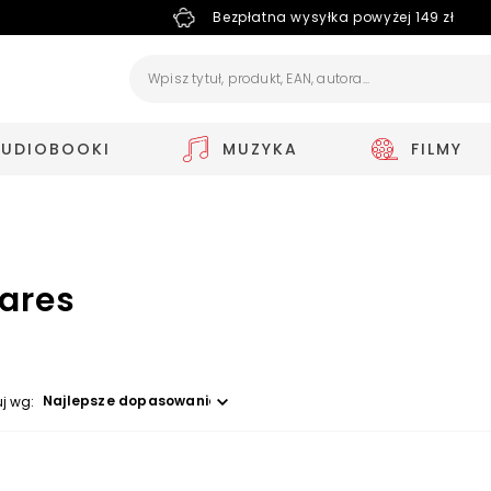
Bezpłatna wysyłka powyżej 149 zł
AUDIOBOOKI
MUZYKA
FILMY
ares
Wybierz opcję
uj wg: