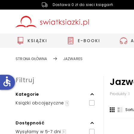
Dostawa 0 zł do sieci księgarń
KSIĄŻKI
E-BOOKI
STRONA GŁÓWNA
JAZWARES
accessible
Filtruj
Jazw
Kategorie
Produkty: 1
Zwiększ rozmiar czcionki
Książki obcojęzyczne
1
Zmniejsz rozmiar czcionki
Sort
Odwróć kolory
Dostępność
Skala szarości
Wysyłamy w 5-7 dni
1