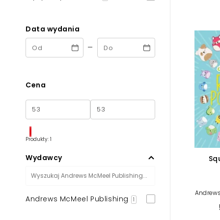
Powiększony kursor
Pomoc w czytaniu
Data wydania
-
Podkreślenie linków
Cena
Produkty: 1
Wydawcy
Sq
Andrews
Andrews McMeel Publishing
1