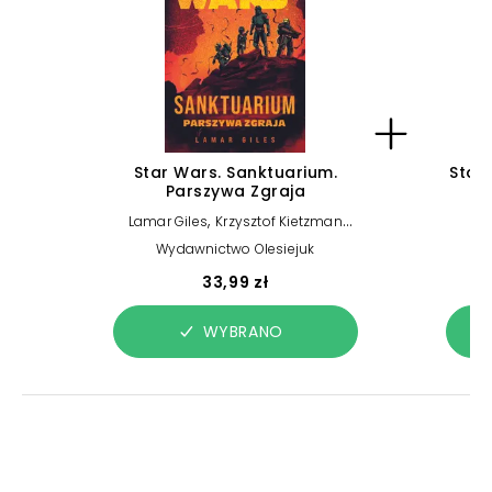
Star Wars. Sanktuarium.
Star
Parszywa Zgraja
,
Lamar Giles
Krzysztof Kietzman
K
(tłum.)
Wydawnictwo Olesiejuk
33,99 zł
WYBRANO