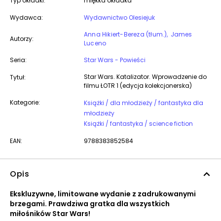
Typ okładki:
miękka okładka
Wydawca:
Wydawnictwo Olesiejuk
Anna Hikiert-Bereza (tłum.)
James
Autorzy:
Luceno
Seria:
Star Wars - Powieści
Star Wars. Katalizator. Wprowadzenie do
Tytuł:
filmu ŁOTR 1 (edycja kolekcjonerska)
Kategorie:
Książki / dla młodzieży / fantastyka dla
młodzieży
Książki / fantastyka / science fiction
EAN:
9788383852584
Opis
Ekskluzywne, limitowane wydanie z zadrukowanymi
brzegami. Prawdziwa gratka dla wszystkich
miłośników Star Wars!