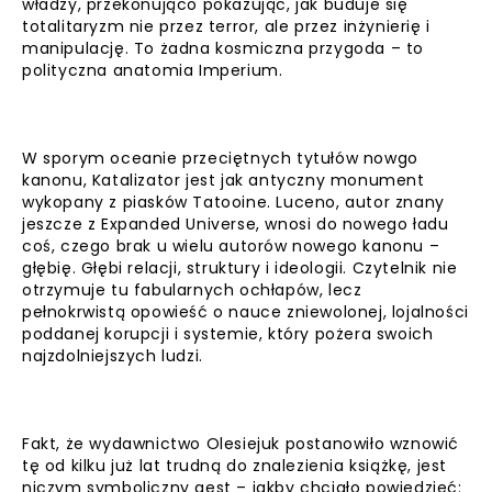
władzy, przekonująco pokazując, jak buduje się
totalitaryzm nie przez terror, ale przez inżynierię i
manipulację. To żadna kosmiczna przygoda – to
polityczna anatomia Imperium.
W sporym oceanie przeciętnych tytułów nowgo
kanonu, Katalizator jest jak antyczny monument
wykopany z piasków Tatooine. Luceno, autor znany
jeszcze z Expanded Universe, wnosi do nowego ładu
coś, czego brak u wielu autorów nowego kanonu –
głębię. Głębi relacji, struktury i ideologii. Czytelnik nie
otrzymuje tu fabularnych ochłapów, lecz
pełnokrwistą opowieść o nauce zniewolonej, lojalności
poddanej korupcji i systemie, który pożera swoich
najzdolniejszych ludzi.
Fakt, że wydawnictwo Olesiejuk postanowiło wznowić
tę od kilku już lat trudną do znalezienia książkę, jest
niczym symboliczny gest – jakby chciało powiedzieć: