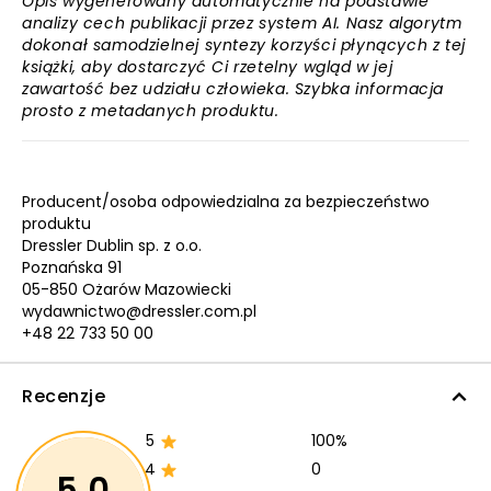
Opis wygenerowany automatycznie na podstawie
analizy cech publikacji przez system AI. Nasz algorytm
dokonał samodzielnej syntezy korzyści płynących z tej
książki, aby dostarczyć Ci rzetelny wgląd w jej
zawartość bez udziału człowieka. Szybka informacja
prosto z metadanych produktu.
Producent/osoba odpowiedzialna za bezpieczeństwo
produktu
Dressler Dublin sp. z o.o.
Poznańska 91
05-850 Ożarów Mazowiecki
wydawnictwo@dressler.com.pl
+48 22 733 50 00
Recenzje
5
100%
4
0
5,0