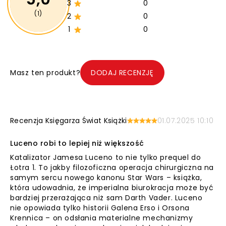
3
0
(1)
2
0
1
0
Masz ten produkt?
DODAJ RECENZJĘ
Recenzja Księgarza Świat Książki
01.07.2025 10:10
Luceno robi to lepiej niż większość
Katalizator Jamesa Luceno to nie tylko prequel do
Łotra 1. To jakby filozoficzna operacja chirurgiczna na
samym sercu nowego kanonu Star Wars – książka,
która udowadnia, że imperialna biurokracja może być
bardziej przerażająca niż sam Darth Vader. Luceno
nie opowiada tylko historii Galena Erso i Orsona
Krennica – on odsłania materialne mechanizmy