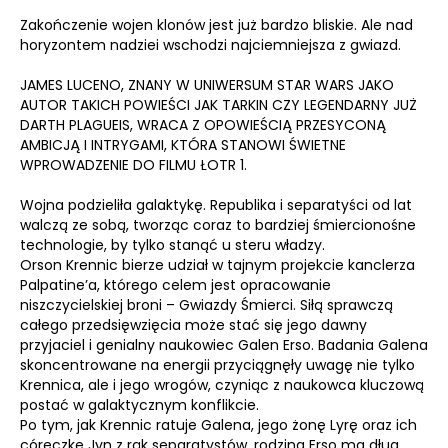
Zakończenie wojen klonów jest już bardzo bliskie. Ale nad
horyzontem nadziei wschodzi najciemniejsza z gwiazd.
JAMES LUCENO, ZNANY W UNIWERSUM STAR WARS JAKO
AUTOR TAKICH POWIEŚCI JAK TARKIN CZY LEGENDARNY JUŻ
DARTH PLAGUEIS, WRACA Z OPOWIEŚCIĄ PRZESYCONĄ
AMBICJĄ I INTRYGAMI, KTÓRA STANOWI ŚWIETNE
WPROWADZENIE DO FILMU ŁOTR 1.
Wojna podzieliła galaktykę. Republika i separatyści od lat
walczą ze sobą, tworząc coraz to bardziej śmiercionośne
technologie, by tylko stanąć u steru władzy.
Orson Krennic bierze udział w tajnym projekcie kanclerza
Palpatine’a, którego celem jest opracowanie
niszczycielskiej broni – Gwiazdy Śmierci. Siłą sprawczą
całego przedsięwzięcia może stać się jego dawny
przyjaciel i genialny naukowiec Galen Erso. Badania Galena
skoncentrowane na energii przyciągnęły uwagę nie tylko
Krennica, ale i jego wrogów, czyniąc z naukowca kluczową
postać w galaktycznym konflikcie.
Po tym, jak Krennic ratuje Galena, jego żonę Lyrę oraz ich
córeczkę Jyn z rąk separatystów, rodzina Erso ma dług