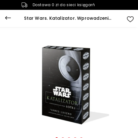
Dostawa 0 zł do sieci księgarń
Star Wars. Katalizator. Wprowadzenie do filmu ŁOTR 1 (edycja kolekcjonerska)