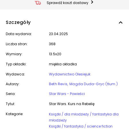
Sprawdź koszt dostawy
Szczegóły
Data wydania:
23.04.2025
Liczba stron:
368
Wymiary:
13.5x20
Typ okładki:
miękka okładka
Wydawca:
Wydawnictwo Olesiejuk
Autorzy:
Beth Revis
Magda Duda-Gryc (tłum.)
Seria:
Star Wars - Powieści
Tytuł:
Star Wars. Kurs na Rebelię
Kategorie:
Książki / dla młodzieży / fantastyka dla
młodzieży
Książki / fantastyka / science fiction