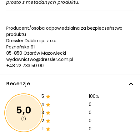
prosto z metadanych produktu.
Producent/osoba odpowiedzialna za bezpieczeństwo
produktu
Dressler Dublin sp. z o.o.
Poznańska 91
05-850 Ożarów Mazowiecki
wydawnictwo@dressler.com.pl
+48 22 733 50 00
Recenzje
5
100%
4
0
5,0
3
0
(1)
2
0
1
0