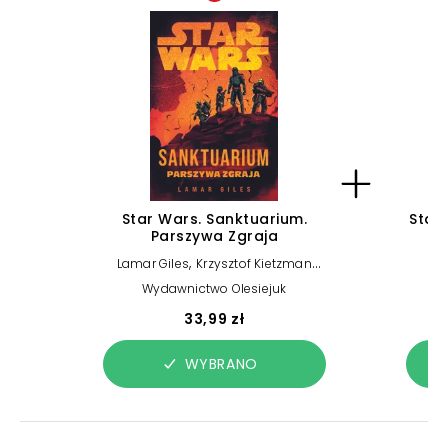
Star Wars. Sanktuarium.
Star
Parszywa Zgraja
,
Lamar Giles
Krzysztof Kietzman
K
(tłum.)
Wydawnictwo Olesiejuk
33,99 zł
WYBRANO