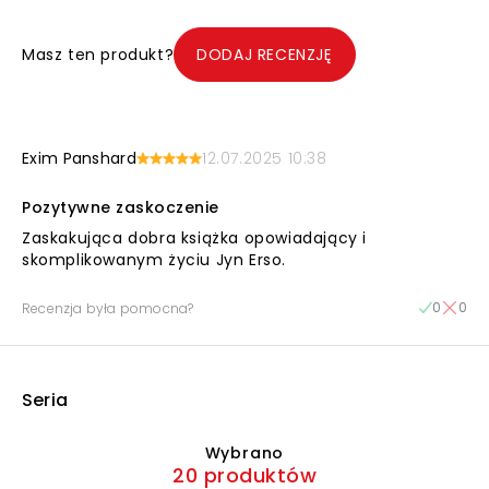
Masz ten produkt?
DODAJ RECENZJĘ
Exim Panshard
12.07.2025 10:38
Pozytywne zaskoczenie
Zaskakująca dobra książka opowiadający i
skomplikowanym życiu Jyn Erso.
0
0
Recenzja była pomocna?
Seria
Wybrano
20 produktów