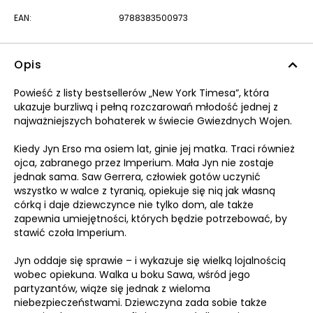
EAN:
9788383500973
Opis
Powieść z listy bestsellerów „New York Timesa”, która
ukazuje burzliwą i pełną rozczarowań młodość jednej z
najważniejszych bohaterek w świecie Gwiezdnych Wojen.
Kiedy Jyn Erso ma osiem lat, ginie jej matka. Traci również
ojca, zabranego przez Imperium. Mała Jyn nie zostaje
jednak sama. Saw Gerrera, człowiek gotów uczynić
wszystko w walce z tyranią, opiekuje się nią jak własną
córką i daje dziewczynce nie tylko dom, ale także
zapewnia umiejętności, których będzie potrzebować, by
stawić czoła Imperium.
Jyn oddaje się sprawie – i wykazuje się wielką lojalnością
wobec opiekuna. Walka u boku Sawa, wśród jego
partyzantów, wiąże się jednak z wieloma
niebezpieczeństwami. Dziewczyna zada sobie także